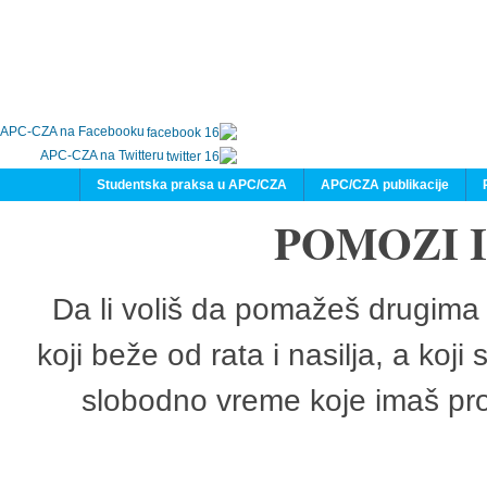
APC-CZA na Facebooku
APC-CZA na Twitteru
Studentska praksa u APC/CZA
APC/CZA publikacije
POMOZI 
Da li voliš da pomažeš drugima 
koji beže od rata i nasilja, a koji
slobodno vreme koje imaš pro