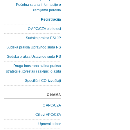
Početna strana Informacije o
zemljama porekla
Registracija
O APC/CZA biblioteci
Sudska praksa ESLJP
Sudska praksa Upravnog suda RS
Sudska praksa Ustavnog suda RS
Druga inostrana azilna praksa
strategije, izvestaji i zakljuci o azilu
Specifični COI izveštaji
O NAMA
O APC/CZA
Ciljevi APC/CZA
Upravni odbor