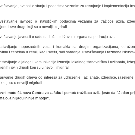
veštavanje javnosti o stanju i podacima vezanim za usvajanje i implementaciju inst
a
veštavanje javnosti o statističkim podacima vezanim za tražioce azila, izbeg
jene i sve druge koji su u nevolji migrirali
veštavanje javnosti o radu nadležnih državnih organa na području azila
ostavljanje neposrednih veza i kontakta sa drugim organizacijama, udružen
tvima i centrima u zemlji kao i svetu, radi saradnje, usavršavanja i razmene iskusta
ostavljanje dijaloga i komunikacije izmedju lokalnog stanovništva i azilanata, izbeg
jenih i svih drugih koji su u nevolji migrirali
varivanje drugih ciljeva od interesa za udruženje i azilanate, izbeglice, raseljene 
 koji su u nevolji migrirali
vni moto članova Centra za zaštitu i pomoć tražilaca azila jeste da "Jedan prij
 malo, a hiljadu ih nije mnogo".