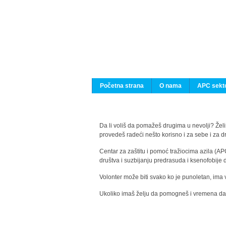
Početna strana
O nama
APC sekto
Da li voliš da pomažeš drugima u nevolji? Želiš
provedeš radeći nešto korisno i za sebe i za 
Centar za zaštitu i pomoć tražiocima azila (AP
društva i suzbijanju predrasuda i ksenofobije 
Volonter može biti svako ko je punoletan, ima 
Ukoliko imaš želju da pomogneš i vremena da s