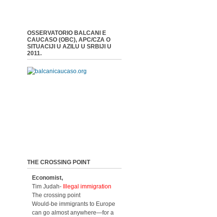
OSSERVATORIO BALCANI E
CAUCASO (OBC), APC/CZA O
SITUACIJI U AZILU U SRBIJI U
2011.
THE CROSSING POINT
Economist,
Tim Judah-
Illegal immigration
The crossing point
Would-be immigrants to Europe
can go almost anywhere—for a