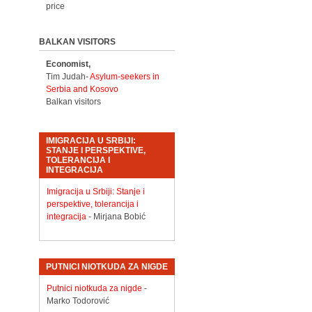
price
BALKAN VISITORS
Economist,
Tim Judah-
Asylum-seekers in
Serbia and Kosovo
Balkan visitors
IMIGRACIJA U SRBIJI:
STANJE I PERSPEKTIVE,
TOLERANCIJA I
INTEGRACIJA
Imigracija u Srbiji: Stanje i
perspektive, tolerancija i
integracija
- Mirjana Bobić
PUTNICI NIOTKUDA ZA NIGDE
Putnici niotkuda za nigde
-
Marko Todorović