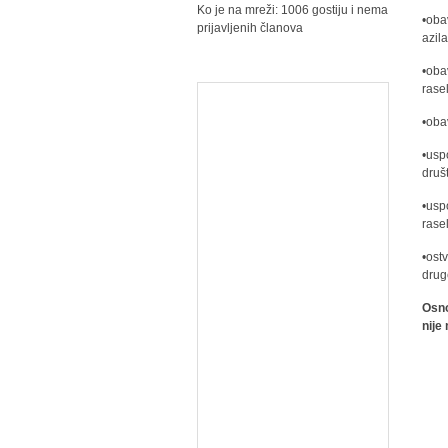
Ko je na mreži: 1006 gostiju i nema
•oba
prijavljenih članova
azil
•oba
rasel
•oba
•usp
druš
•usp
rasel
•ost
druge
Osno
nije