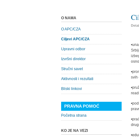
Ci
O NAMA
Detal
O APC/CZA
Ciljevi APC/CZA
•una
Upravni odbor
Srbi
izbe
Izvršni direktor
osno
Stručni savet
•pro
svih
Aktivnosti i rezultati
•pru
Bliski linkovi
read
•pod
PRAVNA POMOĆ
prav
Početna strana
•pra
drug
KO JE NA VEZI
•edu