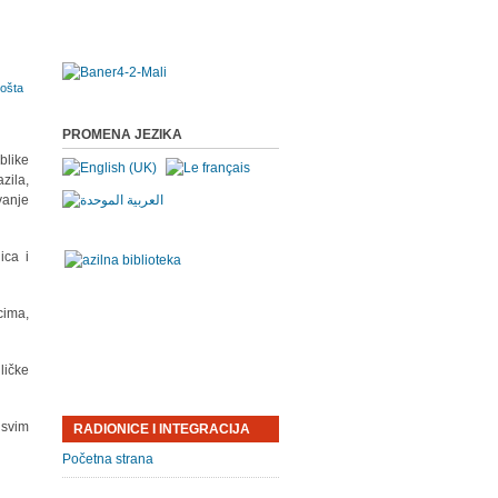
PROMENA JEZIKA
blike
zila,
vanje
ica i
cima,
ličke
 svim
RADIONICE I INTEGRACIJA
Početna strana