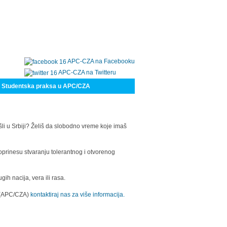
APC-CZA na Facebooku
APC-CZA na Twitteru
Studentska praksa u APC/CZA
šli u Srbiji? Želiš da slobodno vreme koje imaš
oprinesu stvaranju tolerantnog i otvorenog
h nacija, vera ili rasa.
a (APC/CZA)
kontaktiraj nas za više informacija.