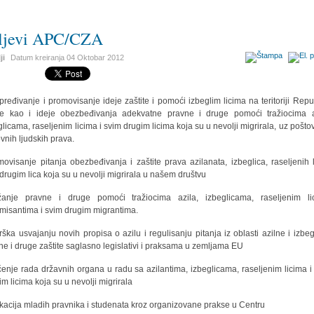
ljevi APC/CZA
ji
Datum kreiranja
04 Oktobar 2012
pređivanje i promovisanje ideje zaštite i pomoći izbeglim licima na teritoriji Repu
je kao i ideje obezbeđivanja adekvatne pravne i druge pomoći tražiocima a
glicama, raseljenim licima i svim drugim licima koja su u nevolji migrirala, uz pošto
vnih ljudskih prava.
movisanje pitanja obezbeđivanja i zaštite prava azilanata, izbeglica, raseljenih l
 drugim lica koja su u nevolji migrirala u našem društvu
žanje pravne i druge pomoći tražiocima azila, izbeglicama, raseljenim li
misantima i svim drugim migrantima.
rška usvajanju novih propisa o azilu i regulisanju pitanja iz oblasti azilne i izbeg
ne i druge zaštite saglasno legislativi i praksama u zemljama EU
ćenje rada državnih organa u radu sa azilantima, izbeglicama, raseljenim licima i
im licima koja su u nevolji migrirala
kacija mladih pravnika i studenata kroz organizovane prakse u Centru