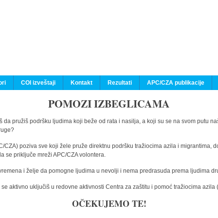
ri
COI izveštaji
Kontakt
Rezultati
APC/CZA publikacije
POMOZI IZBEGLICAMA
 da pružiš podršku ljudima koji beže od rata i nasilja, a koji su se na svom putu na
druge?
C/CZA) poziva sve koji žele pruže direktnu podršku tražiocima azila i migrantima, d
da se priključe mreži APC/CZA volontera.
vremena i želje da pomogne ljudima u nevolji i nema predrasuda prema ljudima drugi
e aktivno uključiš u redovne aktivnosti Centra za zaštitu i pomoć tražiocima azil
OČEKUJEMO TE!