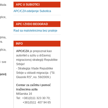
APC U SUBOTICI
ituta
APC/CZA odeljenje Subotica
lice,
APC I ZVDO BEOGRAD
Rad sa maloletnicima bez pratnje
jima,
va.
INFO
lica,
APC/CZA
je prepoznat kao
autoritet u azilu u državnoj
migracionoj strategiji Republike
i sve
Srbije!
- Strategija Vlade Republike
Srbije u oblasti migracija ("Sl.
atelj
Glasnik RS", no. 59/2009.)
Centar za zaštitu i pomoć
tražiocima azila
Mišarska 16
Tel: +381(0)11 323 30 70;
+381(0)11 407 94 65