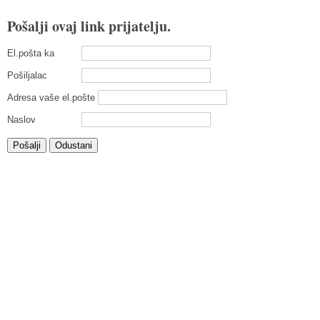
Pošalji ovaj link prijatelju.
El.pošta ka
Pošiljalac
Adresa vaše el.pošte
Naslov
Pošalji
Odustani