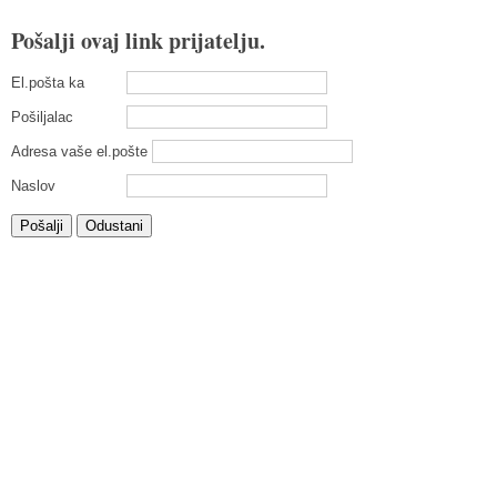
Pošalji ovaj link prijatelju.
El.pošta ka
Pošiljalac
Adresa vaše el.pošte
Naslov
Pošalji
Odustani