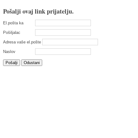
Pošalji ovaj link prijatelju.
El.pošta ka
Pošiljalac
Adresa vaše el.pošte
Naslov
Pošalji
Odustani