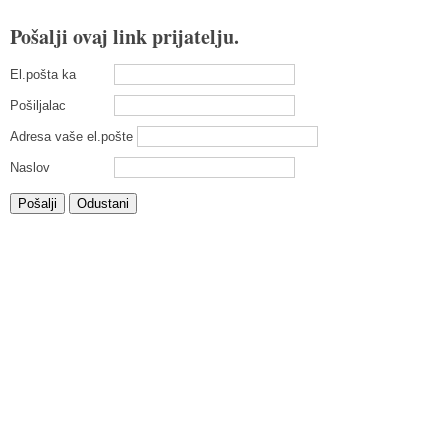
Pošalji ovaj link prijatelju.
El.pošta ka
Pošiljalac
Adresa vaše el.pošte
Naslov
Pošalji
Odustani