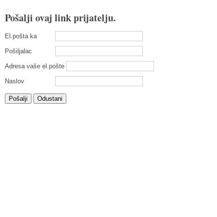
Pošalji ovaj link prijatelju.
El.pošta ka
Pošiljalac
Adresa vaše el.pošte
Naslov
Pošalji
Odustani