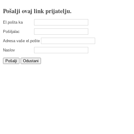
Pošalji ovaj link prijatelju.
El.pošta ka
Pošiljalac
Adresa vaše el.pošte
Naslov
Pošalji
Odustani