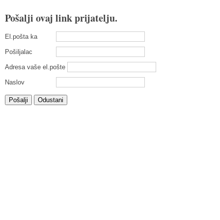
Pošalji ovaj link prijatelju.
El.pošta ka
Pošiljalac
Adresa vaše el.pošte
Naslov
Pošalji
Odustani