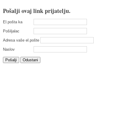
Pošalji ovaj link prijatelju.
El.pošta ka
Pošiljalac
Adresa vaše el.pošte
Naslov
Pošalji
Odustani