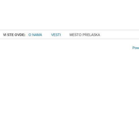
VI STE OVDE:
O NAMA
VESTI
MESTO PRELASKA
Powe