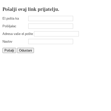
Pošalji ovaj link prijatelju.
El.pošta ka
Pošiljalac
Adresa vaše el.pošte
Naslov
Pošalji
Odustani