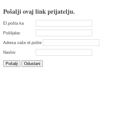
Pošalji ovaj link prijatelju.
El.pošta ka
Pošiljalac
Adresa vaše el.pošte
Naslov
Pošalji
Odustani