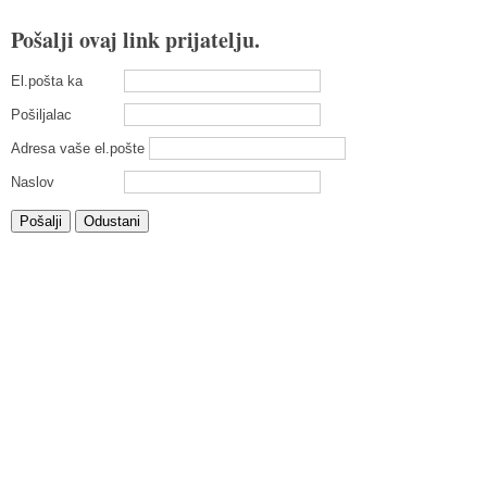
Pošalji ovaj link prijatelju.
El.pošta ka
Pošiljalac
Adresa vaše el.pošte
Naslov
Pošalji
Odustani