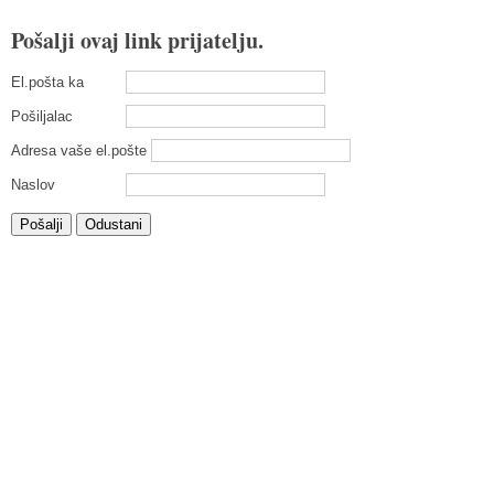
Pošalji ovaj link prijatelju.
El.pošta ka
Pošiljalac
Adresa vaše el.pošte
Naslov
Pošalji
Odustani