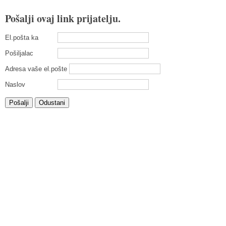
Pošalji ovaj link prijatelju.
El.pošta ka
Pošiljalac
Adresa vaše el.pošte
Naslov
Pošalji
Odustani