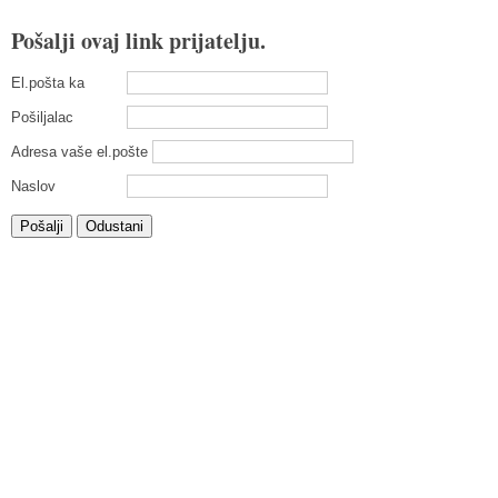
Pošalji ovaj link prijatelju.
El.pošta ka
Pošiljalac
Adresa vaše el.pošte
Naslov
Pošalji
Odustani