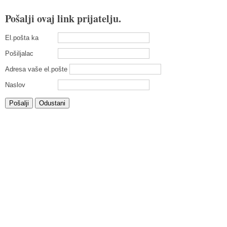
Pošalji ovaj link prijatelju.
El.pošta ka
Pošiljalac
Adresa vaše el.pošte
Naslov
Pošalji
Odustani