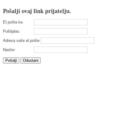
Pošalji ovaj link prijatelju.
El.pošta ka
Pošiljalac
Adresa vaše el.pošte
Naslov
Pošalji
Odustani