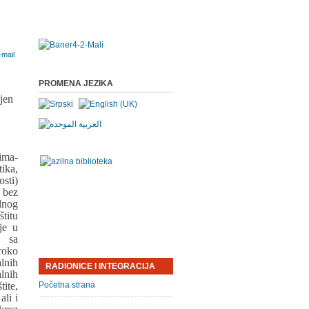
PROMENA JEZIKA
jen
ima-
ika,
sti)
 bez
lnog
titu
je u
 sa
roko
lnih
RADIONICE I INTEGRACIJA
lnih
ite,
Početna strana
ali i