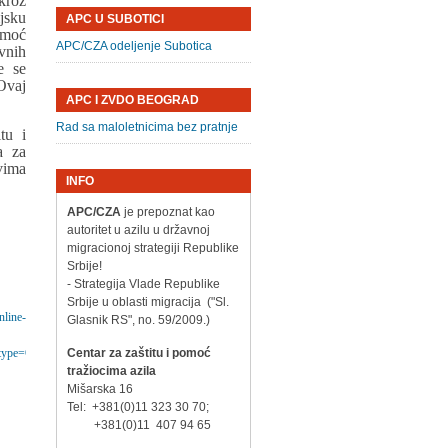
kroz
jsku
APC U SUBOTICI
omoć
APC/CZA odeljenje Subotica
vnih
e se
Ovaj
APC I ZVDO BEOGRAD
Rad sa maloletnicima bez pratnje
tu i
a za
vima
INFO
APC/CZA
je prepoznat kao
autoritet u azilu u državnoj
migracionoj strategiji Republike
Srbije!
- Strategija Vlade Republike
Srbije u oblasti migracija ("Sl.
nline-
Glasnik RS", no. 59/2009.)
ype=QS&orderbyad=Desc&aoref=152728&userlanguage=en
Centar za zaštitu i pomoć
tražiocima azila
Mišarska 16
Tel: +381(0)11 323 30 70;
+381(0)11 407 94 65