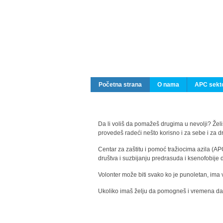
Početna strana
O nama
APC sekto
Da li voliš da pomažeš drugima u nevolji? Želiš
provedeš radeći nešto korisno i za sebe i za 
Centar za zaštitu i pomoć tražiocima azila (AP
društva i suzbijanju predrasuda i ksenofobije 
Volonter može biti svako ko je punoletan, ima 
Ukoliko imaš želju da pomogneš i vremena da s