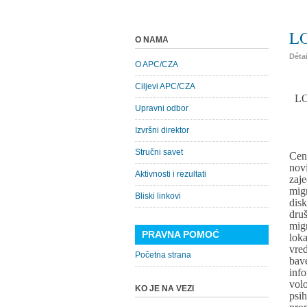
L
O NAMA
Déta
O APC/CZA
Ciljevi APC/CZA
LO
Upravni odbor
Izvršni direktor
Stručni savet
Cen
nov
Aktivnosti i rezultati
zaj
mig
Bliski linkovi
dis
dru
mig
PRAVNA POMOĆ
lo
vre
Početna strana
bav
inf
vol
KO JE NA VEZI
psih