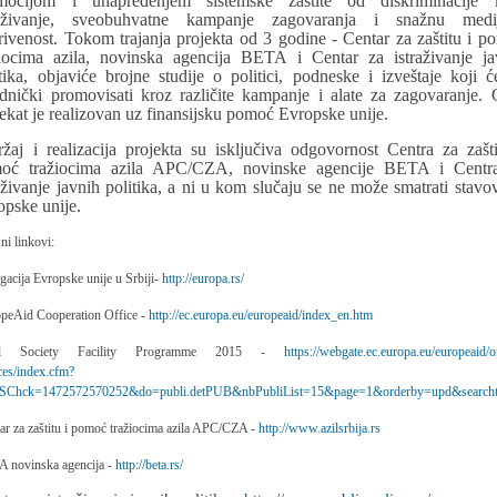
mocijom i unapređenjem sistemske zaštite od diskriminacije 
raživanje, sveobuhvatne kampanje zagovaranja i snažnu medi
rivenost. Tokom trajanja projekta od 3 godine - Centar za zaštitu i p
žiocima azila, novinska agencija BETA i Centar za istraživanje ja
itika, objaviće brojne studije o politici, podneske i izveštaje koji ć
ednički promovisati kroz različite kampanje i alate za zagovaranje. 
ekat je realizovan uz finansijsku pomoć Evropske unije.
ržaj i realizacija projekta su isključiva odgovornost Centra za zašti
oć tražiocima azila APC/CZA, novinske agencije BETA i Centr
raživanje javnih politika, a ni u kom slučaju se ne može smatrati stavo
opske unije.
ni linkovi:
gacija Evropske unije u Srbiji-
http://europa.rs/
opeAid Cooperation Office -
http://ec.europa.eu/europeaid/index_en.htm
vil Society Facility Programme 2015 -
https://webgate.ec.europa.eu/europeaid/o
ces/index.cfm?
Chck=1472572570252&do=publi.detPUB&nbPubliList=15&page=1&orderby=upd&searcht
ar za zaštitu i pomoć tražiocima azila APC/CZA -
http://www.azilsrbija.rs
A novinska agencija -
http://beta.rs/