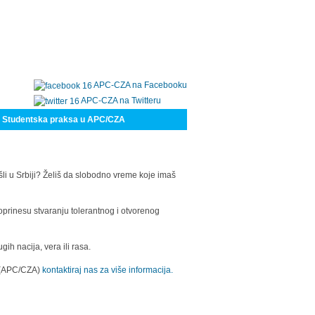
APC-CZA na Facebooku
APC-CZA na Twitteru
Studentska praksa u APC/CZA
šli u Srbiji? Želiš da slobodno vreme koje imaš
oprinesu stvaranju tolerantnog i otvorenog
h nacija, vera ili rasa.
a (APC/CZA)
kontaktiraj nas za više informacija.