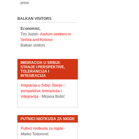
price
BALKAN VISITORS
Economist,
Tim Judah-
Asylum-seekers in
Serbia and Kosovo
Balkan visitors
IMIGRACIJA U SRBIJI:
STANJE I PERSPEKTIVE,
TOLERANCIJA I
INTEGRACIJA
Imigracija u Srbiji: Stanje i
perspektive, tolerancija i
integracija
- Mirjana Bobić
PUTNICI NIOTKUDA ZA NIGDE
Putnici niotkuda za nigde
-
Marko Todorović