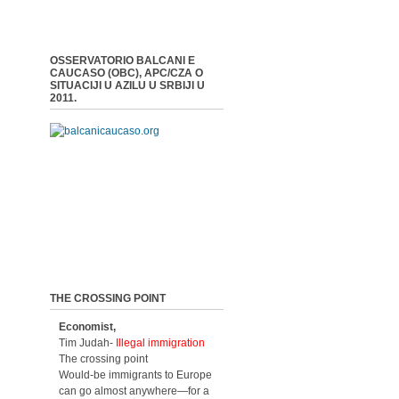
OSSERVATORIO BALCANI E
CAUCASO (OBC), APC/CZA O
SITUACIJI U AZILU U SRBIJI U
2011.
THE CROSSING POINT
Economist,
Tim Judah-
Illegal immigration
The crossing point
Would-be immigrants to Europe
can go almost anywhere—for a