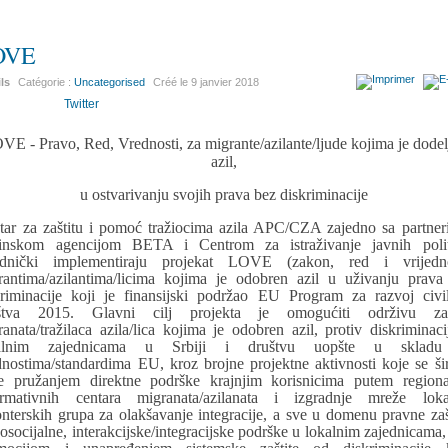
OVE
ils
Catégorie :
Uncategorised
Créé le
9 janvier 2018
Twitter
VE - Pravo, Red, Vrednosti, za migrante/azilante/ljude kojima je dodel
azil,
u ostvarivanju svojih prava bez diskriminacije
tar za zaštitu i pomoć tražiocima azila APC/CZA zajedno sa partner
inskom agencijom BETA i Centrom za istraživanje javnih polit
ednički implementiraju projekat LOVE (zakon, red i vrijedno
rantima/azilantima/licima kojima je odobren azil u uživanju prava
kriminacije koji je finansijski podržao EU Program za razvoj civi
štva 2015. Glavni cilj projekta je omogućiti održivu zaš
ranata/tražilaca azila/lica kojima je odobren azil, protiv diskriminaci
kalnim zajednicama u Srbiji i društvu uopšte u skladu
dnostima/standardima EU, kroz brojne projektne aktivnosti koje se ši
e pružanjem direktne podrške krajnjim korisnicima putem regiona
ormativnih centara migranata/azilanata i izgradnje mreže loka
onterskih grupa za olakšavanje integracije, a sve u domenu pravne zašt
osocijalne, interakcijske/integracijske podrške u lokalnim zajednicama, 