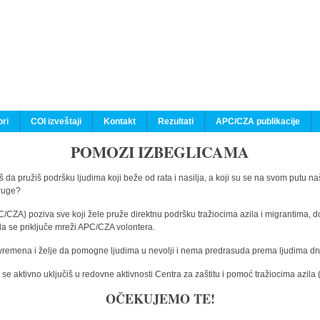
ri
COI izveštaji
Kontakt
Rezultati
APC/CZA publikacije
POMOZI IZBEGLICAMA
 da pružiš podršku ljudima koji beže od rata i nasilja, a koji su se na svom putu na
druge?
C/CZA) poziva sve koji žele pruže direktnu podršku tražiocima azila i migrantima, d
da se priključe mreži APC/CZA volontera.
vremena i želje da pomogne ljudima u nevolji i nema predrasuda prema ljudima drugi
e aktivno uključiš u redovne aktivnosti Centra za zaštitu i pomoć tražiocima azil
OČEKUJEMO TE!