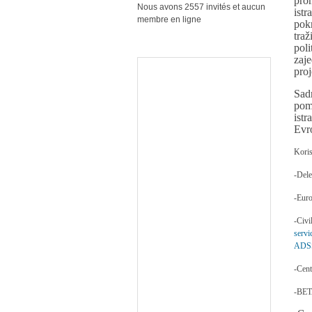
pro
Nous avons 2557 invités et aucun
ist
membre en ligne
pok
tra
pol
zaj
proj
Sad
pom
ist
Evr
Koris
-Dele
-Eur
-Ci
servi
ADSS
-Cent
-BET