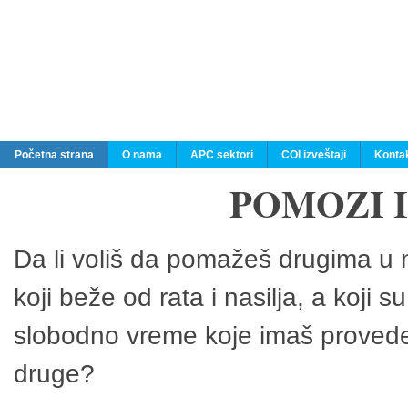
Početna strana
O nama
APC sektori
COI izveštaji
Konta
POMOZI 
Da li voliš da pomažeš drugima u n
koji beže od rata i nasilja, a koji 
slobodno vreme koje imaš provedeš
druge?