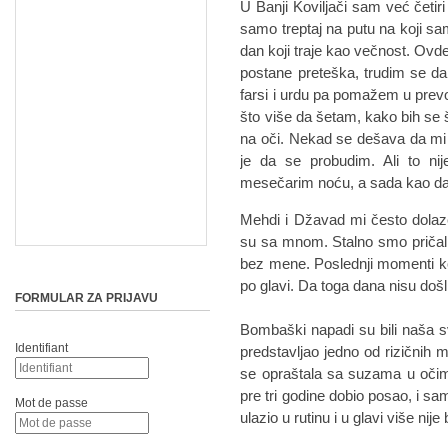
U Banji Koviljači sam već četir
samo treptaj na putu na koji s
dan koji traje kao večnost. O
postane preteška, trudim se d
farsi i urdu pa pomažem u prev
što više da šetam, kako bih se š
na oči. Nekad se dešava da mi s
je da se probudim. Ali to n
mesečarim noću, a sada kao da
Mehdi i Džavad mi često dolaze 
su sa mnom. Stalno smo pričali 
bez mene. Poslednji momenti k
po glavi. Da toga dana nisu došl
FORMULAR ZA PRIJAVU
Bombaški napadi su bili naša 
Identifiant
predstavljao jedno od rizičnih
se opraštala sa suzama u oči
pre tri godine dobio posao, i 
Mot de passe
ulazio u rutinu i u glavi više nij