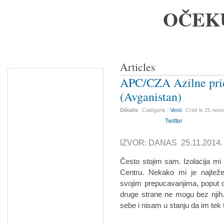
OČEK
Articles
APC/CZA Azilne prič
(Avganistan)
Détails
Catégorie :
Vesti
Créé le
25 nov
Twitter
IZVOR: DANAS 25.11.2014.
Često stojim sam. Izolacija m
Centru. Nekako mi je najtež
svojim prepucavanjima, poput oni
druge strane ne mogu bez njih
sebe i nisam u stanju da im tek