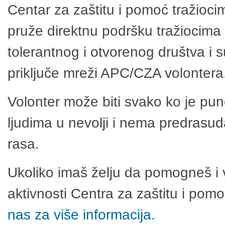
Centar za zaštitu i pomoć tražioci
pruže direktnu podršku tražiocima 
tolerantnog i otvorenog društva i 
priključe mreži APC/CZA volontera
Volonter može biti svako ko je pu
ljudima u nevolji i nema predrasuda
rasa.
Ukoliko imaš želju da pomogneš i 
aktivnosti Centra za zaštitu i po
nas za više informacija.