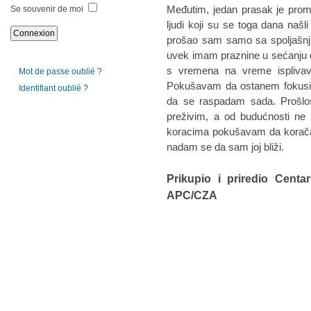
Međutim, jedan prasak je promen
Se souvenir de moi
ljudi koji su se toga dana našli
prošao sam samo sa spoljašnji
uvek imam praznine u sećanju o
s vremena na vreme isplivav
Mot de passe oublié ?
Pokušavam da ostanem fokusi
Identifiant oublié ?
da se raspadam sada. Prošlo
preživim, a od budućnosti n
koracima pokušavam da korač
nadam se da sam joj bliži.
Prikupio i priredio Centa
APC/CZA