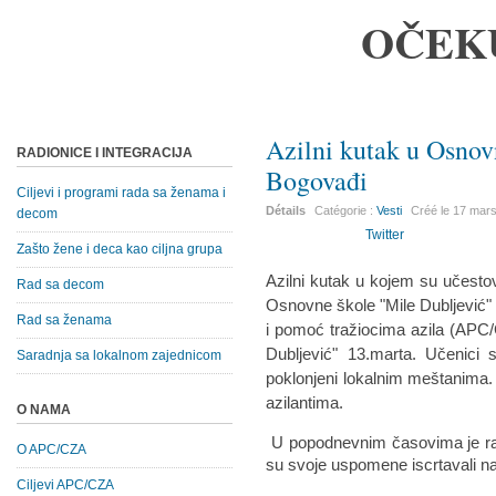
OČEK
Azilni kutak u Osnov
RADIONICE I INTEGRACIJA
Bogovađi
Ciljevi i programi rada sa ženama i
Détails
Catégorie :
Vesti
Créé le
17 mar
decom
Twitter
Zašto žene i deca kao ciljna grupa
Azilni kutak u kojem su učestov
Rad sa decom
Osnovne škole "Mile Dubljević" 
Rad sa ženama
i pomoć tražiocima azila (APC
Dubljević" 13.marta. Učenici 
Saradnja sa lokalnom zajednicom
poklonjeni lokalnim meštanima. 
azilantima.
O NAMA
U popodnevnim časovima je radi
O APC/CZA
su svoje uspomene iscrtavali n
Ciljevi APC/CZA