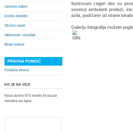
Ilustrovani cegeri deo su pr
Upravni odbor
seoskoj ambulanti produži, inic
azila, podržane od strane lokalni
Izvršni direktor
Stručni savet
Galeriju fotografija možete pogl
Aktivnosti i rezultati
Bliski linkovi
PRAVNA POMOĆ
Početna strana
KO JE NA VEZI
Nous avons 875 invités et aucun
membre en ligne