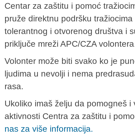
Centar za zaštitu i pomoć tražioci
pruže direktnu podršku tražiocima 
tolerantnog i otvorenog društva i 
priključe mreži APC/CZA volontera
Volonter može biti svako ko je pu
ljudima u nevolji i nema predrasuda
rasa.
Ukoliko imaš želju da pomogneš i 
aktivnosti Centra za zaštitu i po
nas za više informacija.