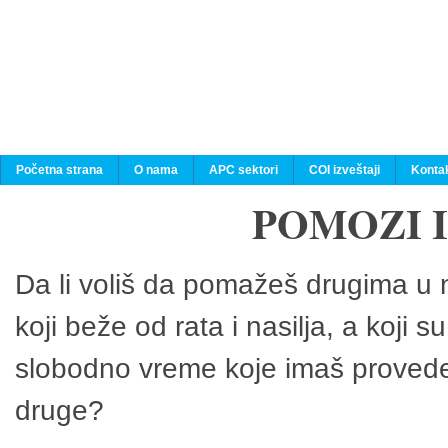
Početna strana
O nama
APC sektori
COI izveštaji
Konta
POMOZI 
Da li voliš da pomažeš drugima u n
koji beže od rata i nasilja, a koji 
slobodno vreme koje imaš provedeš
druge?