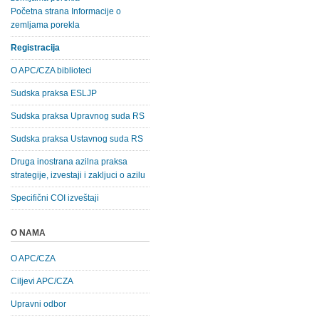
Početna strana Informacije o
zemljama porekla
Registracija
O APC/CZA biblioteci
Sudska praksa ESLJP
Sudska praksa Upravnog suda RS
Sudska praksa Ustavnog suda RS
Druga inostrana azilna praksa
strategije, izvestaji i zakljuci o azilu
Specifični COI izveštaji
O NAMA
O APC/CZA
Ciljevi APC/CZA
Upravni odbor