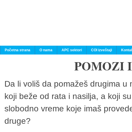
Početna strana
O nama
APC sektori
COI izveštaji
Konta
POMOZI 
Da li voliš da pomažeš drugima u n
koji beže od rata i nasilja, a koji 
slobodno vreme koje imaš provedeš
druge?