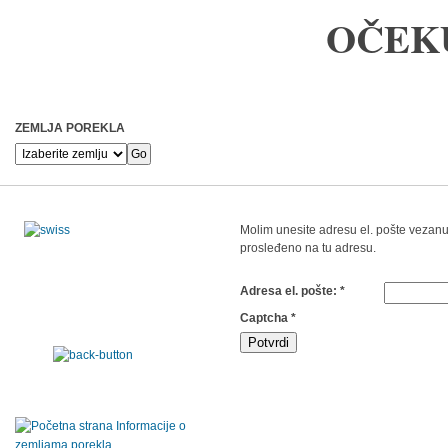
OČEK
ZEMLJA POREKLA
Molim unesite adresu el. pošte vezanu 
prosleđeno na tu adresu.
Adresa el. pošte:
*
Captcha
*
Potvrdi