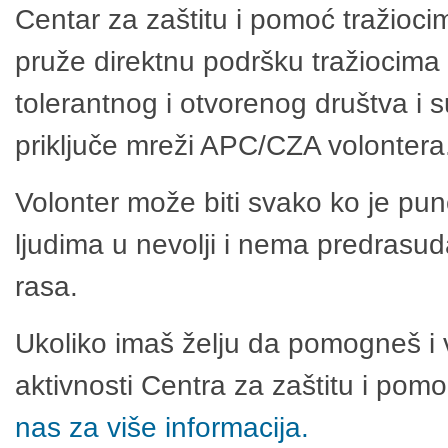
Centar za zaštitu i pomoć tražioci
pruže direktnu podršku tražiocima 
tolerantnog i otvorenog društva i 
priključe mreži APC/CZA volontera
Volonter može biti svako ko je pu
ljudima u nevolji i nema predrasuda
rasa.
Ukoliko imaš želju da pomogneš i 
aktivnosti Centra za zaštitu i po
nas za više informacija.