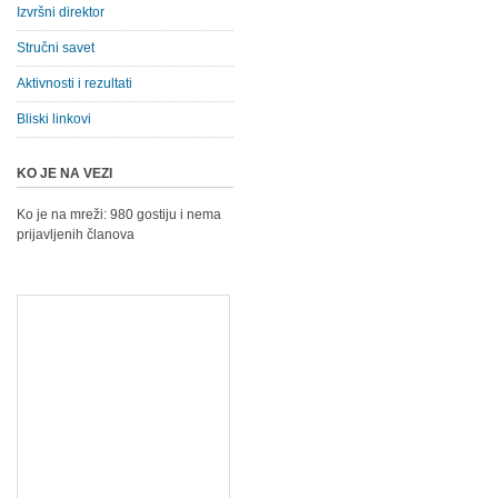
Izvršni direktor
Stručni savet
Aktivnosti i rezultati
Bliski linkovi
KO JE NA VEZI
Ko je na mreži: 980 gostiju i nema
prijavljenih članova