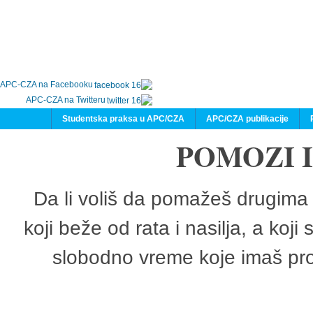
APC-CZA na Facebooku
APC-CZA na Twitteru
Studentska praksa u APC/CZA
APC/CZA publikacije
POMOZI 
Da li voliš da pomažeš drugima 
koji beže od rata i nasilja, a koji
slobodno vreme koje imaš pro