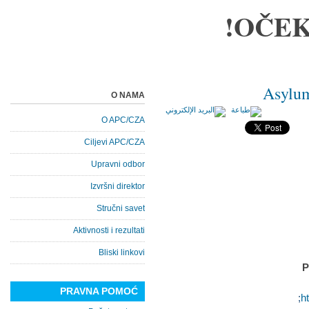
OČEK
Asylum
O NAMA
O APC/CZA
Ciljevi APC/CZA
Upravni odbor
Izvršni direktor
Stručni savet
Aktivnosti i rezultati
Bliski linkovi
P
PRAVNA POMOĆ
;
h