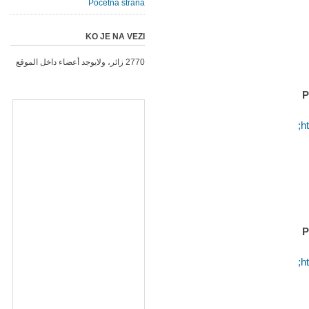
Početna strana
KO JE NA VEZI
2770 زائر، ولايوجد أعضاء داخل الموقع
P
h
P
h