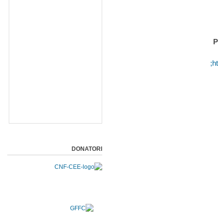
P
h
DONATORI