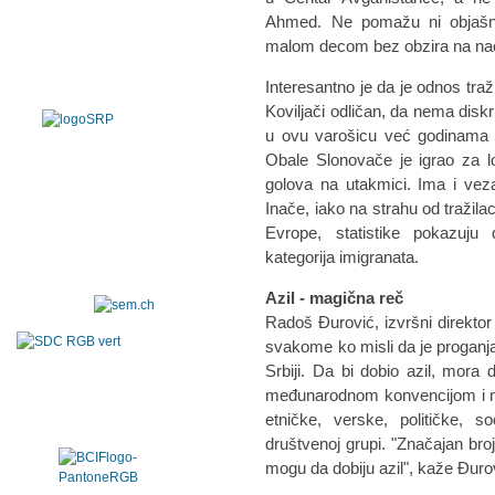
Ahmed. Ne pomažu ni objašnje
malom decom bez obzira na naci
Interesantno je da je odnos traž
Koviljači odličan, da nema diskr
u ovu varošicu već godinama d
Obale Slonovače je igrao za l
golova na utakmici. Ima i veza
Inače, iako na strahu od tražila
Evrope, statistike pokazuju 
kategorija imigranata.
Azil - magična reč
Radoš Đurović, izvršni direkto
svakome ko misli da je proganja
Srbiji. Da bi dobio azil, mora 
međunarodnom konvencijom i n
etničke, verske, političke, so
društvenoj grupi. "Značajan bro
mogu da dobiju azil", kaže Đuro