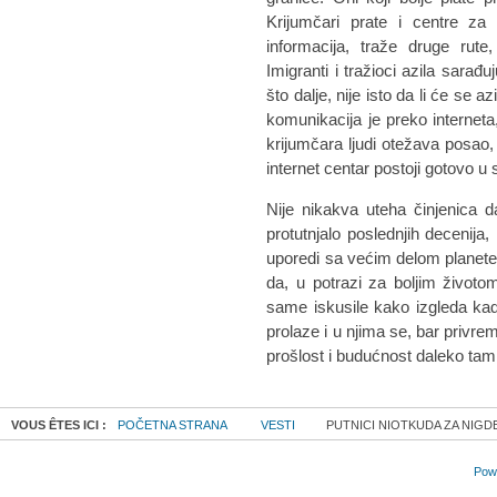
Krijumčari prate i centre za 
informacija, traže druge rut
Imigranti i tražioci azila sarađ
što dalje, nije isto da li će se 
komunikacija je preko interneta,
krijumčara ljudi otežava posao, 
internet centar postoji gotovo 
Nije nikakva uteha činjenica 
protutnjalo poslednjih decenija
uporedi sa većim delom planete.
da, u potrazi za boljim životom
same iskusile kako izgleda kad
prolaze i u njima se, bar privre
prošlost i budućnost daleko tamn
VOUS ÊTES ICI :
POČETNA STRANA
VESTI
PUTNICI NIOTKUDA ZA NIGD
Powe