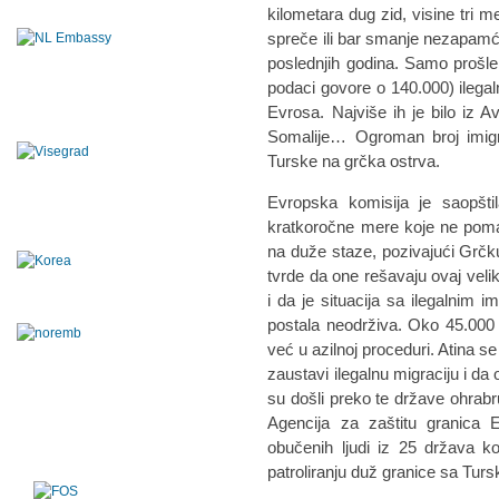
kilometara dug zid, visine tri 
spreče ili bar smanje nezapamće
poslednjih godina. Samo prošle
podaci govore o 140.000) ilegal
Evrosa. Najviše ih je bilo iz Av
Somalije… Ogroman broj imigr
Turske na grčka ostrva.
Evropska komisija je saopšt
kratkoročne mere koje ne poma
na duže staze, pozivajući Grčku
tvrde da one rešavaju ovaj veli
i da je situacija sa ilegalnim i
postala neodrživa. Oko 45.000 l
već u azilnoj proceduri. Atina se
zaustavi ilegalnu migraciju i da
su došli preko te države ohrabruj
Agencija za zaštitu granica
obučenih ljudi iz 25 država k
patroliranju duž granice sa Tur