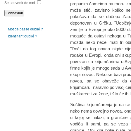
Se souvenir de moi
prepunim čamcima na moru izmeđ
može stići, zavisno koliko ne
pokušava da se dočepa Zapad
deportovan u Grčku. "Uobiča
zemlje u Evropi je oko 5000 dol
Mot de passe oublié ?
moguće da ostavi nekoga u Tur
Identifiant oublié ?
možda neko neće imati tri obr
"Doći do tog novca nigde nij
rođake u Evropi, onda oni skupe
povezan sa krijumčarima u Avg
firme kojih je mnogo sada u Av
skupi novac. Neko se bavi pro
novca, pa se obaveže da ć
krijumčaru, naravno po višoj cen
muškarce i za žene, i šta će ih t
Suština krijumčarenja je da se
neko nema dovoljno novca, ond
u kojoj se nalazi, a granične 
vodiča ili sami, pa se veza 
granice. Oni koji bolje plate 