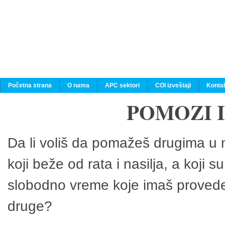
Početna strana
O nama
APC sektori
COI izveštaji
Konta
POMOZI 
Da li voliš da pomažeš drugima u n
koji beže od rata i nasilja, a koji 
slobodno vreme koje imaš provedeš
druge?