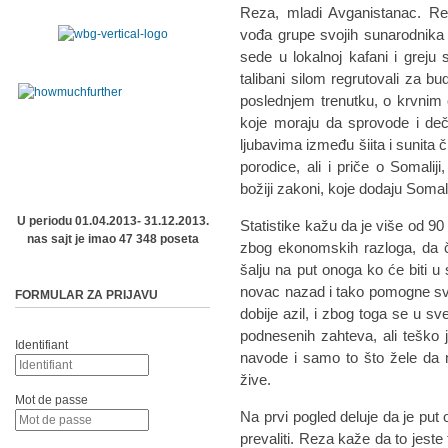
Reza, mladi Avganistanac. Rez
vođa grupe svojih sunarodnika 
sede u lokalnoj kafani i greju
talibani silom regrutovali za 
poslednjem trenutku, o krvnim
koje moraju da sprovode i deča
ljubavima između šiita i sunita č
porodice, ali i priče o Somaliji
božiji zakoni, koje dodaju Somali
U periodu 01.04.2013- 31.12.2013.
Statistike kažu da je više od 90
nas sajt je imao 47 348 poseta
zbog ekonomskih razloga, da če
šalju na put onoga ko će biti u
novac nazad i tako pomogne svo
FORMULAR ZA PRIJAVU
dobije azil, i zbog toga se u s
podnesenih zahteva, ali teško 
Identifiant
navode i samo to što žele da
žive.
Mot de passe
Na prvi pogled deluje da je put 
prevaliti. Reza kaže da to jeste