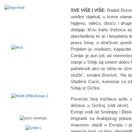
SVE VIŠE I VIŠE:
Radoš Đurovi
uređen objekat, u kome stanar
higijenu, odeću, obuću i drug
dobijaju ličnu kartu tražioca
obezbeđena im je i besplatna 
prava žena, o etničkom porek
Problem je, međutim, kapacite
Centar je pun još od novembra.
stanje u Srbiji, taj sistem dobro
pokleknuti ako se ništa ne učin
službi", smatra Đurović. Na t
Vladimir Cucić, komesar za izbeg
Srbiju iz Grčke.
Povećan broj tražilaca azila 
dešava u Grčkoj (vidi okvir). S
Evropi vodi od Srednjeg i Blisk
imigranti sa Arabijskog poluost
masovno ulazili u Evropu i pre
agencija koja se bavi obezbeđ