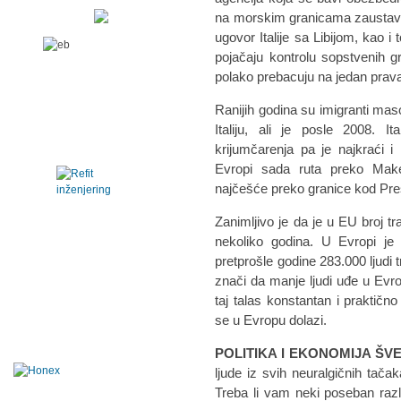
na morskim granicama zaustavi 
ugovor Italije sa Libijom, kao i
pojačaju kontrolu sopstvenih g
polako prebacuju na jedan prav
Ranijih godina su imigranti mas
Italiju, ali je posle 2008. 
krijumčarenja pa je najkraći i
Evropi sada ruta preko Maked
najčešće preko granice kod Pre
Zanimljivo je da je u EU broj t
nekoliko godina. U Evropi je 
pretprošle godine 283.000 ljudi tr
znači da manje ljudi uđe u Evro
taj talas konstantan i praktično
se u Evropu dolazi.
POLITIKA I EKONOMIJA ŠV
ljude iz svih neuralgičnih tač
Treba li vam neki poseban razlog