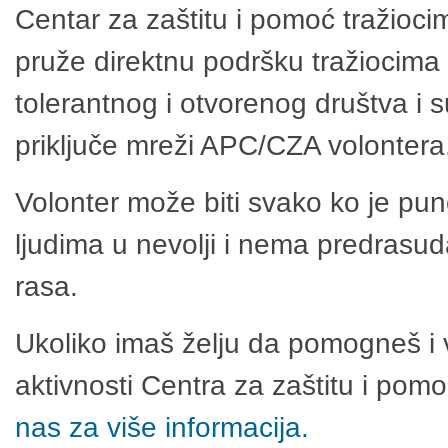
Centar za zaštitu i pomoć tražioci
pruže direktnu podršku tražiocima 
tolerantnog i otvorenog društva i 
priključe mreži APC/CZA volontera
Volonter može biti svako ko je pu
ljudima u nevolji i nema predrasuda
rasa.
Ukoliko imaš želju da pomogneš i 
aktivnosti Centra za zaštitu i po
nas za više informacija.