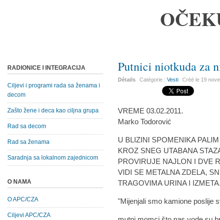
OČEK
Putnici niotkuda za 
RADIONICE I INTEGRACIJA
Détails
Catégorie :
Vesti
Créé le
19 nov
Ciljevi i programi rada sa ženama i
decom
VREME 03.02.2011.
Zašto žene i deca kao ciljna grupa
Marko Todorović
Rad sa decom
U BLIZINI SPOMENIKA PALI
Rad sa ženama
KROZ SNEG UTABANA STAZA
Saradnja sa lokalnom zajednicom
PROVIRUJE NAJLON I DVE 
VIDI SE METALNA ZDELA, 
O NAMA
TRAGOVIMA URINA I IZMETA
O APC/CZA
"Mijenjali smo kamione poslije 
Ciljevi APC/CZA
mutni momci što nas vode su br