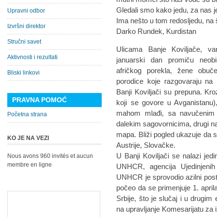
Gledali smo kako jedu, za nas je
Upravni odbor
Ima nešto u tom redosljedu, na š
Izvršni direktor
Darko Rundek, Kurdistan
Stručni savet
Ulicama Banje Koviljače, va
Aktivnosti i rezultati
januarski dan promiču neobič
afričkog porekla, žene obuče
Bliski linkovi
porodice koje razgovaraju na 
Banji Koviljači su prepuna. Kroz
PRAVNA POMOĆ
koji se govore u Avganistanu),
mahom mlađi, sa navučenim s
Početna strana
dalekim sagovornicima, drugi na
mapa. Bliži pogled ukazuje da s
KO JE NA VEZI
Austrije, Slovačke.
U Banji Koviljači se nalazi jedi
Nous avons 960 invités et aucun
membre en ligne
UNHCR, agencija Ujedinjenih
UNHCR je sprovodio azilni post
počeo da se primenjuje 1. april
Srbije, što je slučaj i u drugi
na upravljanje Komesarijatu za i