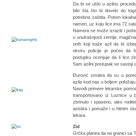
Da bi se ušlo u azilnu proced
bilo šta što bi dovelo do tog
potrebna zaštita. Potom lokalna
nameri, uz koju lice ima 72 sata
Namera se može izraziti i pošt
u unutrašnjosti zemlje, magična
onih koji traže azil da bi izb
okviru policije je počeo da 
postupku ocenjuje da li lice z
Sam azilni postupak se sastoji i
Đurović smatra da su u pore
azila kod nas u boljem položaju
Navodi primere lekarske pomoći
transportovano iz Loznice u b
zbrinuto i spaseno, iako roditel
asistira i pomaže i u hitnim sl
lekara.
Zid
Grčka planira da na granici sa 