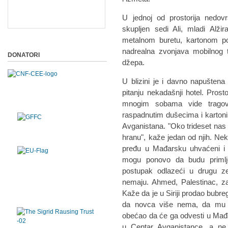
U jednoj od prostorija nedo
skupljen sedi Ali, mladi Alž
metalnom buretu, kartonom po
nadrealna zvonjava mobilnog t
DONATORI
džepa.
U blizini je i davno napuštena
pitanju nekadašnji hotel. Pros
mnogim sobama vide tragov
raspadnutim dušecima i kartonim
Avganistana. "Oko trideset nas 
hranu", kaže jedan od njih. Nek
pređu u Mađarsku uhvaćeni i 
mogu ponovo da budu primljen
postupak odlazeći u drugu z
nemaju. Ahmed, Palestinac, zav
Kaže da je u Siriji prodao bubre
da novca više nema, da mu je
obećao da će ga odvesti u Mađa
u Centar Avganistance, a ne