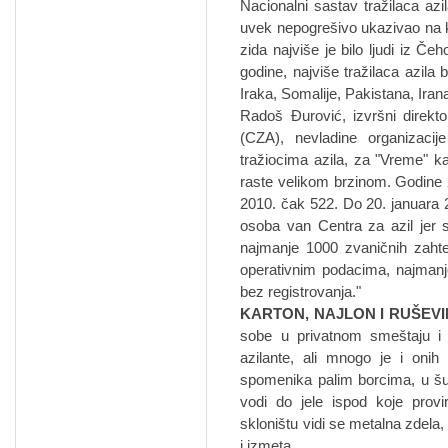
Nacionalni sastav tražilaca azi
uvek nepogrešivo ukazivao na k
zida najviše je bilo ljudi iz Č
godine, najviše tražilaca azila 
Iraka, Somalije, Pakistana, Irana,
Radoš Đurović, izvršni direkto
(CZA), nevladine organizaci
tražiocima azila, za "Vreme" kaž
raste velikom brzinom. Godine 20
2010. čak 522. Do 20. januara 20
osoba van Centra za azil jer 
najmanje 1000 zvaničnih zahte
operativnim podacima, najmanje 
bez registrovanja."
KARTON, NAJLON I RUŠEV
sobe u privatnom smeštaju i
azilante, ali mnogo je i onih
spomenika palim borcima, u šu
vodi do jele ispod koje prov
skloništu vidi se metalna zdela
i izmeta.