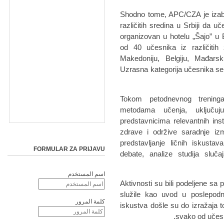
Shodno tome, APC/CZA je izabr
različitih sredina u Srbiji da u
organizovan u hotelu „Šajo” u 
od 40 učesnika iz različitih
Makedoniju, Belgiju, Mađarsk
Uzrasna kategorija učesnika se k
Tokom petodnevnog trening
metodama učenja, uključuju
predstavnicima relevantnih inst
zdrave i održive saradnje izm
predstavljanje ličnih iskustava
FORMULAR ZA PRIJAVU
debate, analize studija sluč
اسم المستخدم
Aktivnosti su bili podeljene sa
služile kao uvod u poslepodnev
كلمة المرور
iskustva došle su do izražaja 
svako od učesn