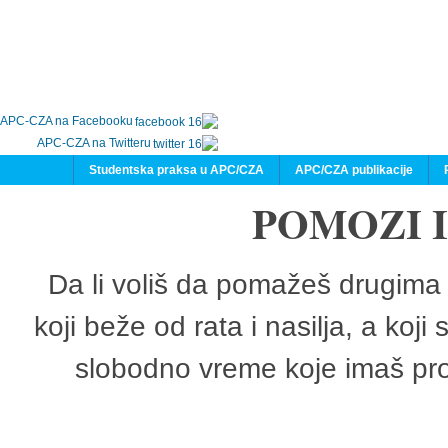
APC-CZA na Facebooku
APC-CZA na Twitteru
Studentska praksa u APC/CZA
APC/CZA publikacije
POMOZI 
Da li voliš da pomažeš drugima 
koji beže od rata i nasilja, a koji
slobodno vreme koje imaš pro