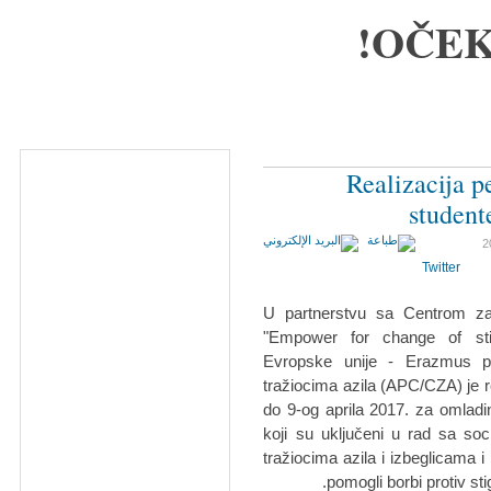
OČEK
Realizacija p
student
Twitter
U partnerstvu sa Centrom za 
"Empower for change of stigm
Evropske unije - Erazmus p
tražiocima azila (APC/CZA) je r
do 9-og aprila 2017. za omladin
koji su uključeni u rad sa soc
tražiocima azila i izbeglicama i
pomogli borbi protiv stigm