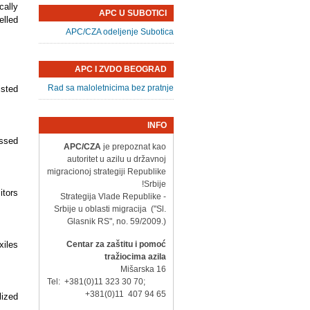
ally
APC U SUBOTICI
elled
APC/CZA odeljenje Subotica
APC I ZVDO BEOGRAD
Rad sa maloletnicima bez pratnje
isted
INFO
ssed
APC/CZA
je prepoznat kao
autoritet u azilu u državnoj
migracionoj strategiji Republike
Srbije!
itors
- Strategija Vlade Republike
Srbije u oblasti migracija ("Sl.
Glasnik RS", no. 59/2009.)
xiles
Centar za zaštitu i pomoć
tražiocima azila
Mišarska 16
Tel: +381(0)11 323 30 70;
+381(0)11 407 94 65
lized