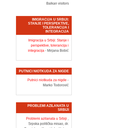
Balkan visitors
IMIGRACIJA U SRBIJI:
STANJE I PERSPEKTIVE,
TOLERANCIJA I
INTEGRACIJA
Imigracija u Srbiji: Stanje i
perspektive, tolerancija i
integracija
- Mirjana Bobić
PUTNICI NIOTKUDA ZA NIGDE
Putnici niotkuda za nigde
-
Marko Todorović
PROBLEMI AZILANATA U
SRBIJI
Problemi azilanata u Srbiji
,
Srpska politička misao, dr.