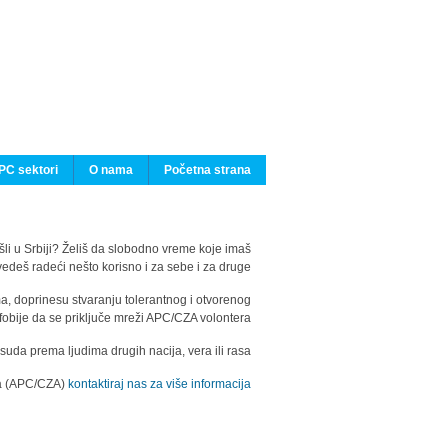
PC sektori
O nama
Početna strana
ašli u Srbiji? Želiš da slobodno vreme koje imaš
edeš radeći nešto korisno i za sebe i za druge?
ma, doprinesu stvaranju tolerantnog i otvorenog
fobije da se priključe mreži APC/CZA volontera.
uda prema ljudima drugih nacija, vera ili rasa.
ila (APC/CZA)
kontaktiraj nas za više informacija.