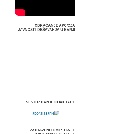
OBRAĆANJE APC/CZA
JAVNOSTI, DEŠAVANJA U BANJI
VESTI IZ BANJE KOVILJAČE
ZATRAZENO IZMESTANJE