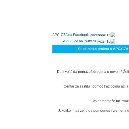
APC-CZA na Facebooku
APC-CZA na Twitteru
Studentska praksa u APC/CZA
Da li voliš da pomažeš drugima u nevolji? Želi
Centar za zaštitu i pomoć tražiocima azil
Volonter može biti svak
Ukoliko imaš želju da pomogneš i vremena da