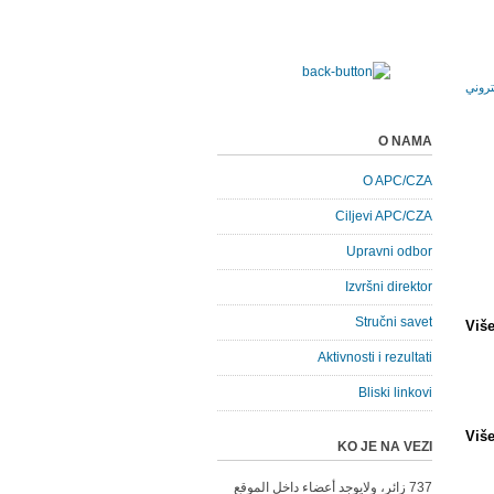
O NAMA
O APC/CZA
Ciljevi APC/CZA
Upravni odbor
Izvršni direktor
Stručni savet
Viš
Aktivnosti i rezultati
Bliski linkovi
Viš
KO JE NA VEZI
737 زائر، ولايوجد أعضاء داخل الموقع