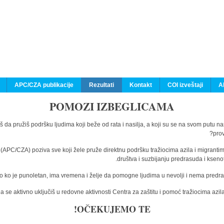
APC/CZA publikacije
Rezultati
Kontakt
COI izveštaji
A
POMOZI IZBEGLICAMA
š da pružiš podršku ljudima koji beže od rata i nasilja, a koji su se na svom putu n
prov
a (APC/CZA) poziva sve koji žele pruže direktnu podršku tražiocima azila i migranti
društva i suzbijanju predrasuda i kseno
o ko je punoletan, ima vremena i želje da pomogne ljudima u nevolji i nema predras
 se aktivno uključiš u redovne aktivnosti Centra za zaštitu i pomoć tražiocima az
OČEKUJEMO TE!