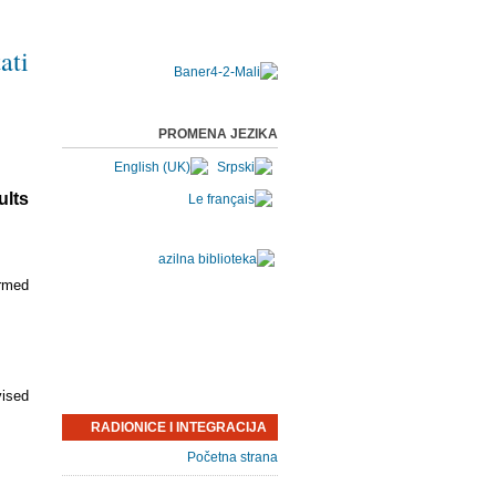
ati
PROMENA JEZIKA
lts:
ormed
vised
RADIONICE I INTEGRACIJA
Početna strana