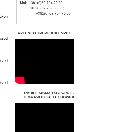
Mob: +381(0)63 704 70 80;
+381(0) 69 267 05 03;
+381(0) 63 704 70 90
taken
APEL VLADI REPUBLIKE SRBIJE
nized
olved
olved
RADIO EMISIJA TALASANJE-
TEMA PROTEST U BOGOVAĐI