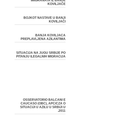
IMIGRANATA IZ BANJE
KOVILJAČE
BOJKOT NASTAVE U BANJI
KOVILJAČI
BANJA KOVILJACA
PREPLAVLJENA AZILANTIMA
SITUACIJA NA JUGU SRBIJE PO
PITANJU ILEGALNIH MIGRACIJA
OSSERVATORIO BALCANI E
CAUCASO (OBC), APC/CZA O
SITUACIJI U AZILU U SRBIJI U
2011.