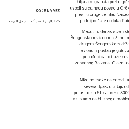
hiljada migranata preko grčk
uspeli su da nađu posao u Grčk
KO JE NA VEZI
prešli u druge zemlje. Najče
prokrijumčare do luka Patra
849 زائر، ولايوجد أعضاء داخل الموقع
Međutim, danas stvari st
Šengenskom viznom režimu, ne p
drugom Šengenskom državom
avionom postao je gotovo 
prinuđeni da potraže nov
zapadnog Balkana. Glavni id
Niko ne može da odredi tač
severa. Ipak, u Srbiji, od
porastao sa 51 na preko 3000 
azil samo da bi izbegla prob