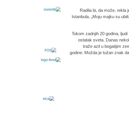
Radila bi, da može, rekla j
Istanbula. „Moju majku su ub
Tokom zadnjih 20 godina, ljudi
ostatak sveta. Danas nekoli
traže azil u bogatijim 
godine. Možda je tužan znak da