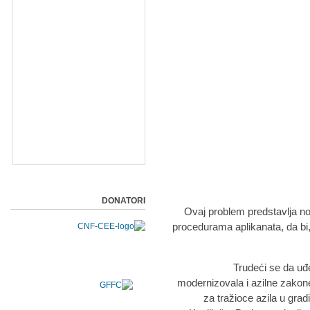
DONATORI
Ovaj problem predstavlja no
procedurama aplikanata, da bi,
Trudeći se da uđe
modernizovala i azilne zakone
za tražioce azila u gr