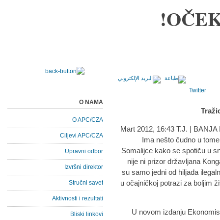
OČEK
Twitter
O NAMA
Traži
O APC/CZA
Ciljevi APC/CZA
Ima nešto čudno u tome 
Somalijce kako se spotiču u s
Upravni odbor
nije ni prizor državljana Ko
Izvršni direktor
su samo jedni od hiljada ilegal
u očajničkoj potrazi za boljim
Stručni savet
Aktivnosti i rezultati
U novom izdanju Ekonomist
Bliski linkovi