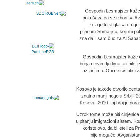
Gospodin Lesmajster kaže 
pokušava da se izbori sa Av
koja je tu stigla sa drug
pijanom Somalijcu, koji mi po
zna da li sam čuo za Al Šabab,
Gospodin Lesmajster kaže da 
briga o ovim ljudima, ali bilo 
azilantima. Oni će svi otići 
Kosovo je takođe otvorilo centar
znatno manji nego u Srbiji. 2
Kosovu. 2010. taj broj je por
Uzrok tome može biti činjenica
u pitanju imigracioni sistem. 
koriste ovo, da bi leteli za P
nije moguće: Avganistan