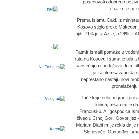
posedovati odobreno pozivn
onaj ko je poz
Prema Islamu Caki, iz ministar
Kosovo stiglo preko Makedonij
njih, 71% je iz Azije, a 29% iz 
Fatmir Ismaili pomaže u vođenj
rata na Kosovu i sama je bila izbe
saosećajna i podučava decu alba
je zainteresavano da se 
neprestano nastaju novi prob
pronalaženju
Priče koje neki migranti priča
Tunisa, rekao mi je da 
Francusku. Ali gospođica Ismai
živeo u Crnoj Gori. Govori jezi
Mariam Diabi mi je rekla da je 
Slonovače. Gospođici Ismaili