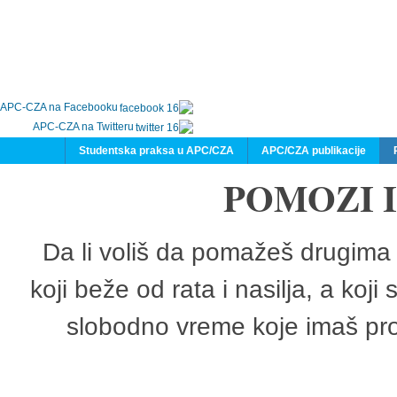
APC-CZA na Facebooku
APC-CZA na Twitteru
Studentska praksa u APC/CZA
APC/CZA publikacije
POMOZI 
Da li voliš da pomažeš drugima 
koji beže od rata i nasilja, a koji
slobodno vreme koje imaš pro