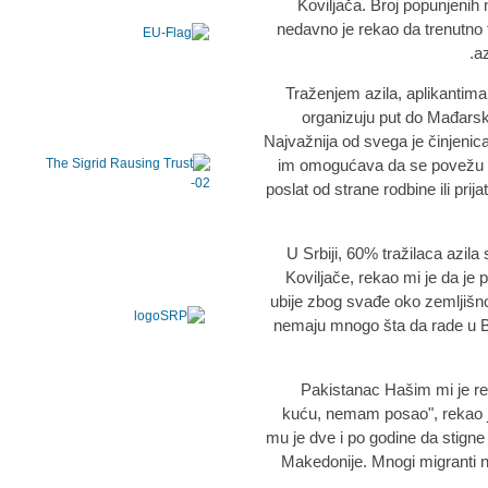
Koviljača. Broj popunjenih 
nedavno je rekao da trenutno 
az
Traženjem azila, aplikantim
organizuju put do Mađarske
Najvažnija od svega je činjenic
im omogućava da se povežu s
poslat od strane rodbine ili pri
U Srbiji, 60% tražilaca azil
Koviljače, rekao mi je da je 
ubije zbog svađe oko zemljišnog
nemaju mnogo šta da rade u Ban
Pakistanac Hašim mi je r
kuću, nemam posao", rekao je
mu je dve i po godine da stigne
Makedonije. Mnogi migranti na