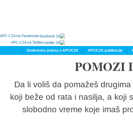
APC-CZA na Facebooku
APC-CZA na Twitteru
Studentska praksa u APC/CZA
APC/CZA publikacije
POMOZI 
Da li voliš da pomažeš drugima 
koji beže od rata i nasilja, a koji
slobodno vreme koje imaš pro