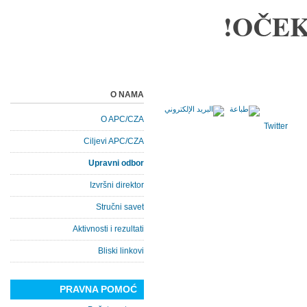
OČEK
O NAMA
O APC/CZA
Twitter
Ciljevi APC/CZA
Upravni odbor
Izvršni direktor
Stručni savet
Aktivnosti i rezultati
Bliski linkovi
PRAVNA POMOĆ