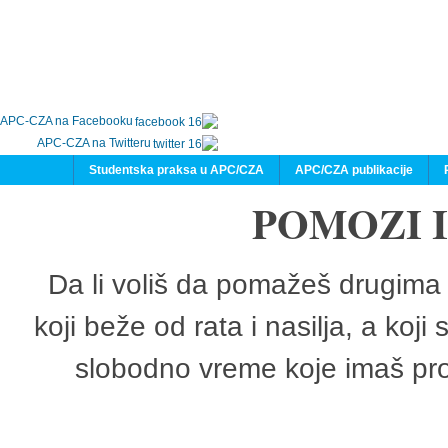
APC-CZA na Facebooku
APC-CZA na Twitteru
Studentska praksa u APC/CZA
APC/CZA publikacije
POMOZI 
Da li voliš da pomažeš drugima 
koji beže od rata i nasilja, a koji
slobodno vreme koje imaš pro