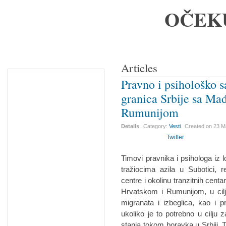
OČEK
Articles
Pravno i psihološko 
granica Srbije sa Ma
Rumunijom
Details
Category:
Vesti
Created on
23 M
Twitter
Timovi pravnika i psihologa iz 
tražiocima azila u Subotici, r
centre i okolinu tranzitnih cent
Hrvatskom i Rumunijom, u cilju
migranata i izbeglica, kao i 
ukoliko je to potrebno u cilju z
stanja tokom boravka u Srbiji. 