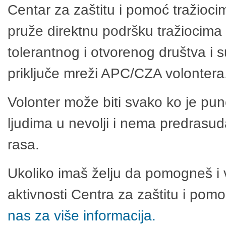
Centar za zaštitu i pomoć tražioci
pruže direktnu podršku tražiocima 
tolerantnog i otvorenog društva i 
priključe mreži APC/CZA volontera
Volonter može biti svako ko je pu
ljudima u nevolji i nema predrasuda
rasa.
Ukoliko imaš želju da pomogneš i 
aktivnosti Centra za zaštitu i po
nas za više informacija.