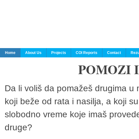
Home
About Us
Projects
COI Reports
Contact
Rezu
POMOZI 
Da li voliš da pomažeš drugima u n
koji beže od rata i nasilja, a koji 
slobodno vreme koje imaš provedeš
druge?