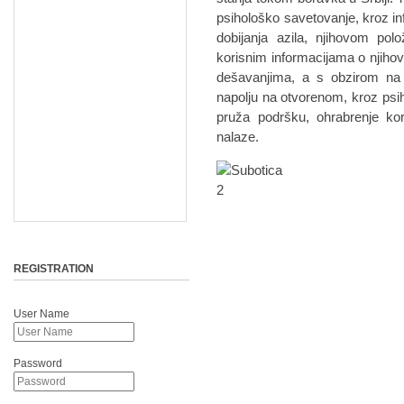
psihološko savetovanje, kroz i
dobijanja azila, njihovom polož
korisnim informacijama o njihov
dešavanjima, a s obzirom na 
napolju na otvorenom, kroz ps
pruža podršku, ohrabrenje kor
nalaze.
REGISTRATION
User Name
Password