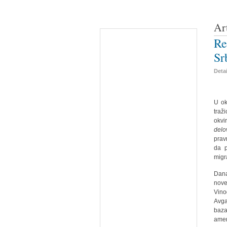
Ar
Re
Sr
Deta
U ok
traž
okvi
delo
prav
da p
migra
Dana
nove
Vino
Avga
baza
amer