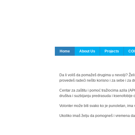
Home
About Us
Projects
COI
Da li voliš da pomažeš drugima u nevolji? Želiš
provedeš radeći nešto korisno i za sebe i za 
Centar za zaštitu i pomoć tražiocima azila (AP
društva i suzbijanju predrasuda i ksenofobije 
Volonter može biti svako ko je punoletan, ima 
Ukoliko imaš želju da pomogneš i vremena da s