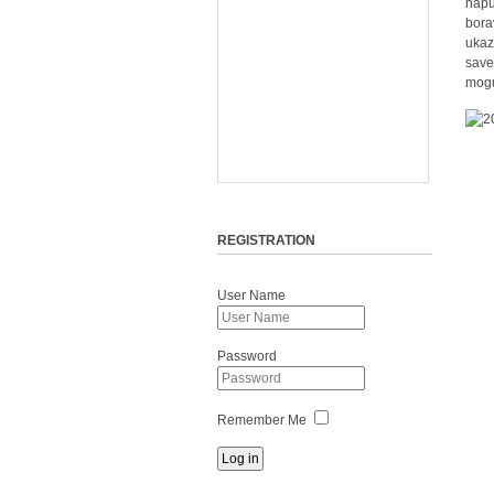
napu
bora
ukaz
save
mogu
REGISTRATION
User Name
Password
Remember Me