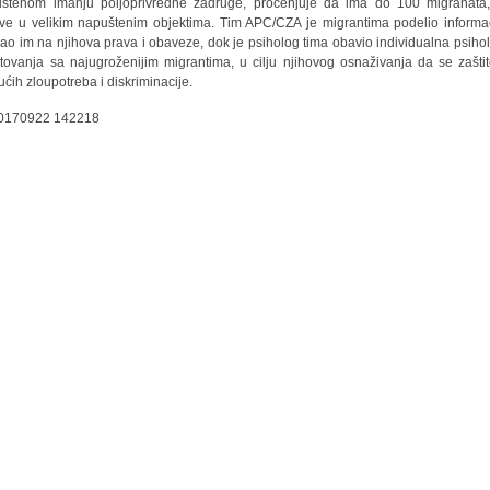
štenom imanju poljoprivredne zadruge, procenjuje da ima do 100 migranata,
ve u velikim napuštenim objektima. Tim APC/CZA je migrantima podelio informac
ao im na njihova prava i obaveze, dok je psiholog tima obavio individualna psiho
tovanja sa najugroženijim migrantima, u cilju njihovog osnaživanja da se zašti
ćih zloupotreba i diskriminacije.