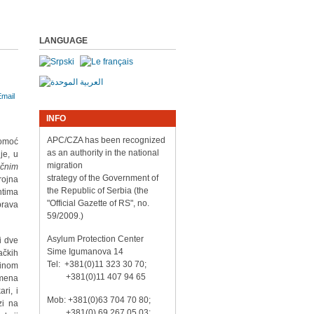
LANGUAGE
INFO
APC/CZA has been recognized
pomoć
as an authority in the national
je, u
migration
ičnim
strategy of the Government of
rojna
the Republic of Serbia (the
ntima
"Official Gazette of RS", no.
prava
59/2009.)
Asylum Protection Center
i dve
Sime Igumanova 14
ačkih
Tel: +381(0)11 323 30 70;
ćinom
+381(0)11 407 94 65
emena
ri, i
Mob: +381(0)63 704 70 80;
zi na
+381(0) 69 267 05 03;