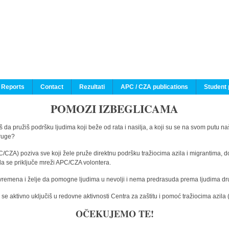
 Reports
Contact
Rezultati
APC / CZA publications
Student 
POMOZI IZBEGLICAMA
 da pružiš podršku ljudima koji beže od rata i nasilja, a koji su se na svom putu na
druge?
C/CZA) poziva sve koji žele pruže direktnu podršku tražiocima azila i migrantima, d
da se priključe mreži APC/CZA volontera.
vremena i želje da pomogne ljudima u nevolji i nema predrasuda prema ljudima drugi
e aktivno uključiš u redovne aktivnosti Centra za zaštitu i pomoć tražiocima azil
OČEKUJEMO TE!