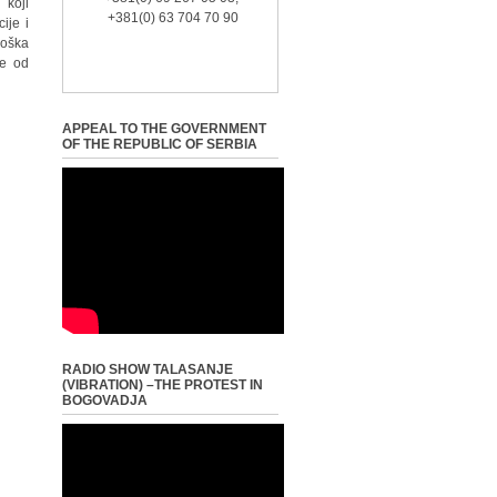
 koji
+381(0) 63 704 70 90
ije i
loška
te od
APPEAL TO THE GOVERNMENT
OF THE REPUBLIC OF SERBIA
RADIO SHOW TALASANJE
(VIBRATION) –THE PROTEST IN
BOGOVADJA