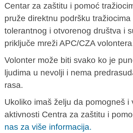
Centar za zaštitu i pomoć tražioci
pruže direktnu podršku tražiocima 
tolerantnog i otvorenog društva i 
priključe mreži APC/CZA volontera
Volonter može biti svako ko je pu
ljudima u nevolji i nema predrasuda
rasa.
Ukoliko imaš želju da pomogneš i 
aktivnosti Centra za zaštitu i po
nas za više informacija.