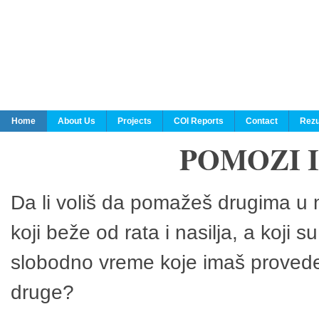
Home
About Us
Projects
COI Reports
Contact
Rezu
POMOZI 
Da li voliš da pomažeš drugima u n
koji beže od rata i nasilja, a koji 
slobodno vreme koje imaš provedeš
druge?