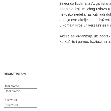
želeći da ljudima iz Avganistana
sadržaja koji im zbog uslova u
nekoliko nedelja različiti ljudi d
a ideja ove akcije jeste druženj
u kontakt kroz univerzalni jezik
Akcija se organizuje uz podršku
za zaštitu i pomoć tražiocima 
REGISTRATION
User Name
Password