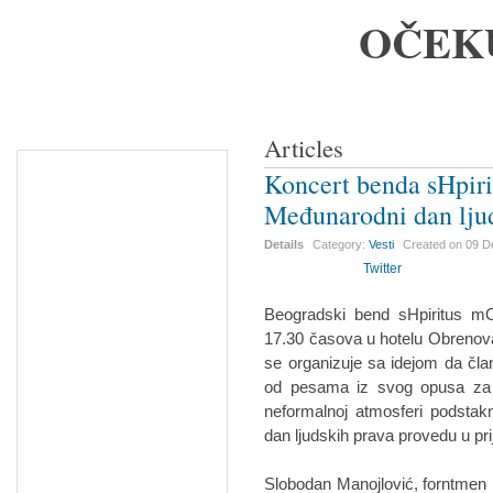
OČEK
Articles
Koncert benda sHpiri
Međunarodni dan lju
Details
Category:
Vesti
Created on
09 D
Twitter
Beogradski bend sHpiritus m
17.30 časova u hotelu Obrenova
se organizuje sa idejom da čl
od pesama iz svog opusa za pub
neformalnoj atmosferi podstak
dan ljudskih prava provedu u pri
Slobodan Manojlović, forntmen 