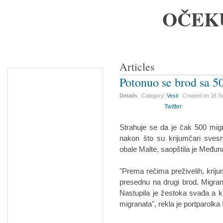
OČEK
Articles
Potonuo se brod sa 5
Details
Category:
Vesti
Created on
16 S
Twitter
Strahuje se da je čak 500 mig
nakon što su krijumčari sve
obale Malte, saopštila je Međun
"Prema rečima preživelih, krij
presednu na drugi brod. Migranti
Nastupila je žestoka svađa a k
migranata", rekla je portparolka