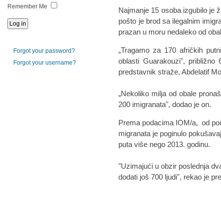
Remember Me
Najmanje 15 osoba izgubilo je ži
pošto je brod sa ilegalnim imigr
prazan u moru nedaleko od obale 
„Tragamo za 170 afričkih putn
Forgot your password?
oblasti Guarakouzi", približno 6
Forgot your username?
predstavnik straže, Abdelatif 
„Nekoliko milja od obale pronaš
200 imigranata", dodao je on.
Prema podacima IOM/a, od poče
migranata je poginulo pokušavaju
puta više nego 2013. godinu.
"Uzimajući u obzir poslednja dva
dodati još 700 ljudi", rekao je 