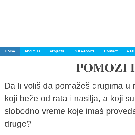
Home
About Us
Projects
COI Reports
Contact
Rezu
POMOZI 
Da li voliš da pomažeš drugima u n
koji beže od rata i nasilja, a koji 
slobodno vreme koje imaš provedeš
druge?