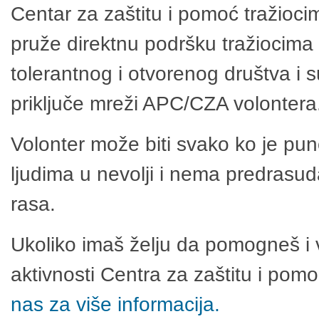
Centar za zaštitu i pomoć tražioci
pruže direktnu podršku tražiocima 
tolerantnog i otvorenog društva i 
priključe mreži APC/CZA volontera
Volonter može biti svako ko je pu
ljudima u nevolji i nema predrasuda
rasa.
Ukoliko imaš želju da pomogneš i 
aktivnosti Centra za zaštitu i po
nas za više informacija.