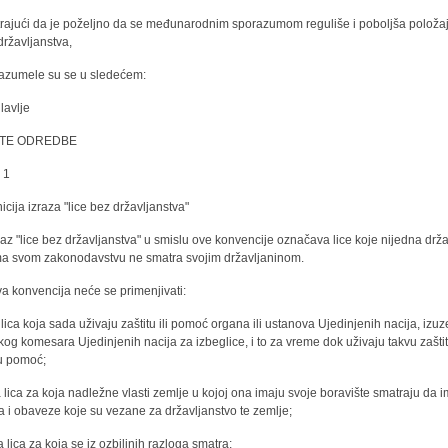
rajući da je poželjno da se međunarodnim sporazumom reguliše i poboljša položaj
državljanstva,
azumele su se u sledećem:
lavlje
TE ODREDBE
 1
nicija izraza "lice bez državljanstva"
zraz "lice bez državljanstva" u smislu ove konvencije označava lice koje nijedna drž
a svom zakonodavstvu ne smatra svojim državljaninom.
va konvencija neće se primenjivati:
a lica koja sada uživaju zaštitu ili pomoć organa ili ustanova Ujedinjenih nacija, izuz
kog komesara Ujedinjenih nacija za izbeglice, i to za vreme dok uživaju takvu zaštitu
u pomoć;
na lica za koja nadležne vlasti zemlje u kojoj ona imaju svoje boravište smatraju da 
a i obaveze koje su vezane za državljanstvo te zemlje;
na lica za koja se iz ozbiljnih razloga smatra;