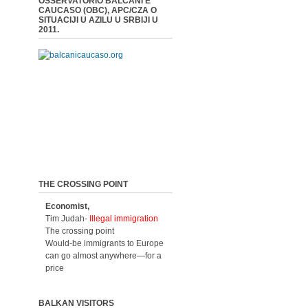
OSSERVATORIO BALCANI E
CAUCASO (OBC), APC/CZA O
SITUACIJI U AZILU U SRBIJI U
2011.
THE CROSSING POINT
Economist,
Tim Judah-
Illegal immigration
The crossing point
Would-be immigrants to Europe
can go almost anywhere—for a
price
BALKAN VISITORS