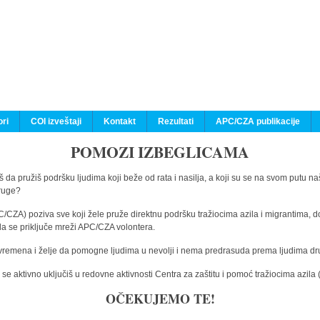
ri
COI izveštaji
Kontakt
Rezultati
APC/CZA publikacije
POMOZI IZBEGLICAMA
 da pružiš podršku ljudima koji beže od rata i nasilja, a koji su se na svom putu na
druge?
C/CZA) poziva sve koji žele pruže direktnu podršku tražiocima azila i migrantima, d
da se priključe mreži APC/CZA volontera.
vremena i želje da pomogne ljudima u nevolji i nema predrasuda prema ljudima drugi
e aktivno uključiš u redovne aktivnosti Centra za zaštitu i pomoć tražiocima azil
OČEKUJEMO TE!