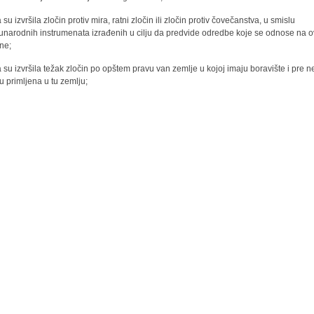
 su izvršila zločin protiv mira, ratni zločin ili zločin protiv čovečanstva, u smislu
narodnih instrumenata izrađenih u cilju da predvide odredbe koje se odnose na 
ine;
a su izvršila težak zločin po opštem pravu van zemlje u kojoj imaju boravište i pre 
su primljena u tu zemlju;