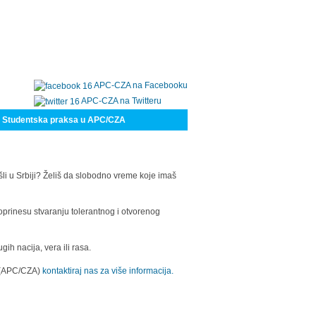
APC-CZA na Facebooku
APC-CZA na Twitteru
Studentska praksa u APC/CZA
šli u Srbiji? Želiš da slobodno vreme koje imaš
oprinesu stvaranju tolerantnog i otvorenog
h nacija, vera ili rasa.
a (APC/CZA)
kontaktiraj nas za više informacija.