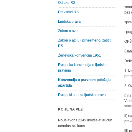
Odluke RS
smat
Pravilnici RS
bez 
Ljudska prava
spor
Zakon o azilu
I pog
Zakon o azilu i privremenoj zaštiti
OPŠ
RS
Član
Ženevska konvencija 1951
Defi
Evropska konvencija o ljudskim
pravima
1. I
prem
Konvencija o pravnom položaju
apartida
2. O
Evropski sud za ljudska prava
i) n
Viso
takv
KO JE NA VEZI
ii) 
Nous avons 2349 invités et aucun
prav
membre en ligne
iii) 