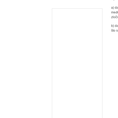
a) da
među
zloč
b) d
što 