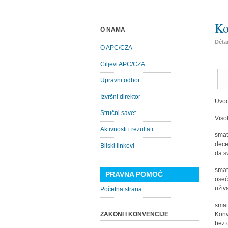
Ko
O NAMA
Déta
O APC/CZA
Ciljevi APC/CZA
Upravni odbor
Izvršni direktor
Uvo
Stručni savet
Viso
Aktivnosti i rezultati
smat
dece
Bliski linkovi
da s
smat
PRAVNA POMOĆ
oseć
uživ
Početna strana
smat
ZAKONI I KONVENCIJE
Konv
bez 