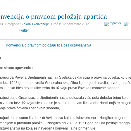
nvencija o pravnom položaju apartida
ils
Catégorie :
Zakoni i konvencije
Créé le
12 novembre 2012
Twitter
Konvencija o pravnom položaju lica bez državljanstva
d
ke strane ugovornice,
rajući da Povelja Ujedinjenih nacija i Svetska deklaracija o pravima čoveka, koju j
mbra 1948 godine potvrdila Generalna skupština Ujedinjenih nacija, utvrđuju nač
va ljudska bića bez razlike treba da uživaju prava čoveka i osnovne slobode,
rajući da je Organizacija Ujedinjenih nacija pokazala više puta duboku brigu koju
a za lica bez državljanstva i da se je starala da ovim licima obezbedi najšire mogu
anje prava čoveka i osnovnih sloboda,
rajući da se samo lica bez državljanstva koja su istovremeno i izbeglice mogu korist
encijom o pravnom položaju izbeglica od 28 jula 1951 godine i da postoje mnoga 
državljanstva na koja se navedena konvencija ne primenjuje,