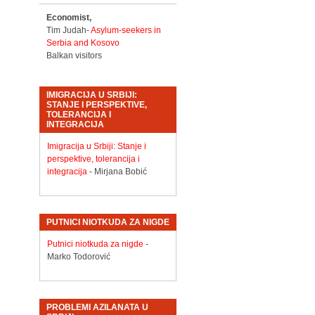
Economist,
Tim Judah-
Asylum-seekers in
Serbia and Kosovo
Balkan visitors
IMIGRACIJA U SRBIJI:
STANJE I PERSPEKTIVE,
TOLERANCIJA I
INTEGRACIJA
Imigracija u Srbiji: Stanje i
perspektive, tolerancija i
integracija
- Mirjana Bobić
PUTNICI NIOTKUDA ZA NIGDE
Putnici niotkuda za nigde
-
Marko Todorović
PROBLEMI AZILANATA U