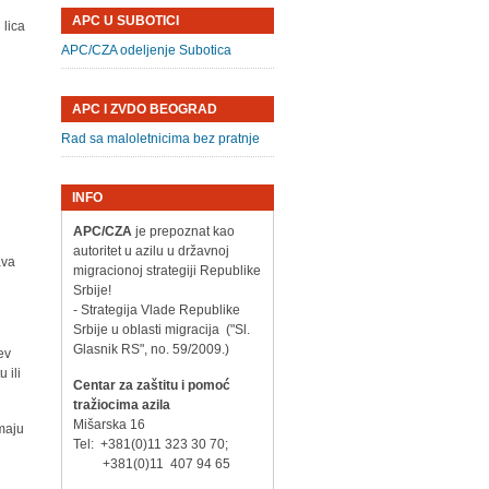
APC U SUBOTICI
 lica
APC/CZA odeljenje Subotica
APC I ZVDO BEOGRAD
Rad sa maloletnicima bez pratnje
INFO
APC/CZA
je prepoznat kao
autoritet u azilu u državnoj
ava
migracionoj strategiji Republike
Srbije!
- Strategija Vlade Republike
Srbije u oblasti migracija ("Sl.
Glasnik RS", no. 59/2009.)
ev
 ili
Centar za zaštitu i pomoć
tražiocima azila
Mišarska 16
imaju
Tel: +381(0)11 323 30 70;
+381(0)11 407 94 65