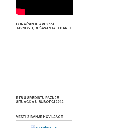
OBRAĆANJE APC/CZA
JAVNOSTI, DEŠAVANJA U BANJI
RTS U SREDISTU PAZNJE -
SITUACIJA U SUBOTICI 2012
VESTI IZ BANJE KOVILJAČE