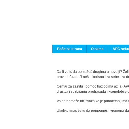
Početna strana
O nama
APC sekto
Da li voliš da pomažeš drugima u nevolji? Želiš
provedeš radeći nešto korisno i za sebe i za 
Centar za zaštitu i pomoć tražiocima azila (AP
društva i suzbijanju predrasuda i ksenofobije 
Volonter može biti svako ko je punoletan, ima 
Ukoliko imaš želju da pomogneš i vremena da s