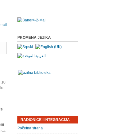
PROMENA JEZIKA
e 10
elo
će
RADIONICE I INTEGRACIJA
iti
Početna strana
lica