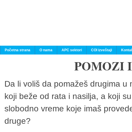
Početna strana
O nama
APC sektori
COI izveštaji
Konta
POMOZI 
Da li voliš da pomažeš drugima u n
koji beže od rata i nasilja, a koji 
slobodno vreme koje imaš provedeš
druge?