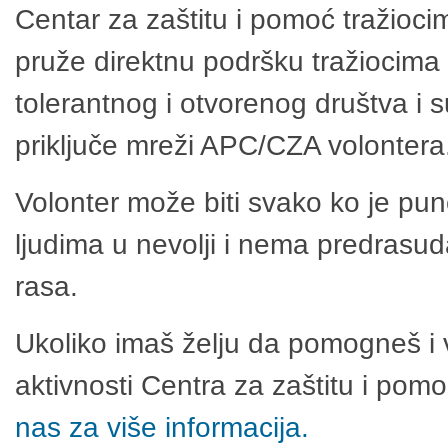
Centar za zaštitu i pomoć tražioci
pruže direktnu podršku tražiocima 
tolerantnog i otvorenog društva i 
priključe mreži APC/CZA volontera
Volonter može biti svako ko je pu
ljudima u nevolji i nema predrasuda
rasa.
Ukoliko imaš želju da pomogneš i 
aktivnosti Centra za zaštitu i po
nas za više informacija.