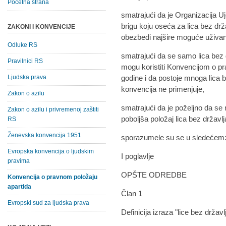
Početna strana
smatrajući da je Organizacija U
brigu koju oseća za lica bez drž
ZAKONI I KONVENCIJE
obezbedi najšire moguće uživan
Odluke RS
smatrajući da se samo lica bez 
Pravilnici RS
mogu koristiti Konvencijom o pr
Ljudska prava
godine i da postoje mnoga lica 
konvencija ne primenjuje,
Zakon o azilu
smatrajući da je poželjno da s
Zakon o azilu i privremenoj zaštiti
poboljša položaj lica bez državl
RS
Ženevska konvencija 1951
sporazumele su se u sledećem
Evropska konvencija o ljudskim
I poglavlje
pravima
OPŠTE ODREDBE
Konvencija o pravnom položaju
apartida
Član 1
Evropski sud za ljudska prava
Definicija izraza "lice bez držav