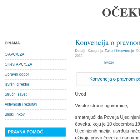
OČEK
Konvencija o pravnom
O NAMA
Detalji
Kategorija:
Zakoni i konvencije
Da
O APC/CZA
2012
Twitter
Ciljevi APC/CZA
Upravni odbor
Konvencija o pravnom pol
Izvršni direktor
Uvod
Stručni savet
Aktivnosti i rezultati
Visoke strane ugovornice,
Bliski linkovi
smatrajući da Povelja Ujedinjeni
čoveka, koju je 10 decembra 19
Ujedinjenih nacija, utvrđuju nač
PRAVNA POMOĆ
uživaju prava čoveka i osnovne