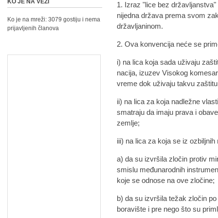
KO JE NA VEZI
1. Izraz "lice bez državljanstva
nijedna država prema svom za
Ko je na mreži: 3079 gostiju i nema
državljaninom.
prijavljenih članova
2. Ova konvencija neće se prime
i) na lica koja sada uživaju zašt
nacija, izuzev Visokog komesara 
vreme dok uživaju takvu zaštitu
ii) na lica za koja nadležne vlas
smatraju da imaju prava i obave
zemlje;
iii) na lica za koja se iz ozbiljni
a) da su izvršila zločin protiv mi
smislu međunarodnih instrumena
koje se odnose na ove zločine;
b) da su izvršila težak zločin p
boravište i pre nego što su priml