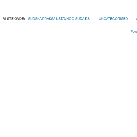
VI STE OVDE:
SUDSKA PRAKSA USTAVNOG SUDA RS
UNCATEGORISED
Powe