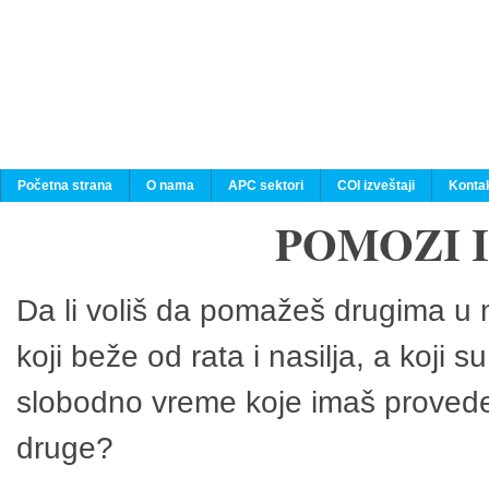
Početna strana
O nama
APC sektori
COI izveštaji
Konta
POMOZI 
Da li voliš da pomažeš drugima u n
koji beže od rata i nasilja, a koji 
slobodno vreme koje imaš provedeš
druge?