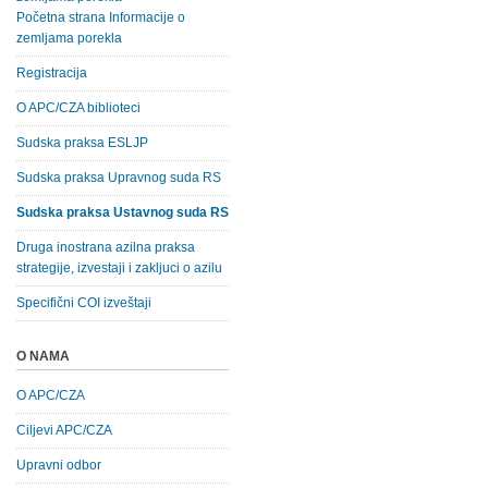
Početna strana Informacije o
zemljama porekla
Registracija
O APC/CZA biblioteci
Sudska praksa ESLJP
Sudska praksa Upravnog suda RS
Sudska praksa Ustavnog suda RS
Druga inostrana azilna praksa
strategije, izvestaji i zakljuci o azilu
Specifični COI izveštaji
O NAMA
O APC/CZA
Ciljevi APC/CZA
Upravni odbor