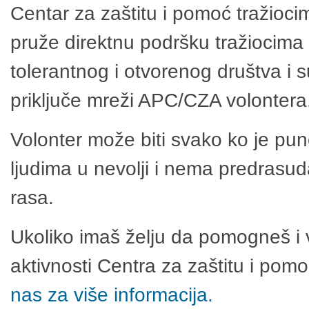
Centar za zaštitu i pomoć tražioci
pruže direktnu podršku tražiocima 
tolerantnog i otvorenog društva i 
priključe mreži APC/CZA volontera
Volonter može biti svako ko je pu
ljudima u nevolji i nema predrasuda
rasa.
Ukoliko imaš želju da pomogneš i 
aktivnosti Centra za zaštitu i po
nas za više informacija.