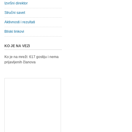
Izvršni direktor
Stručni savet
Aktivnosti i rezultati
Bliski linkovi
KO JE NA VEZI
Ko je na mreži: 617 gostiju i nema
prijavljenih članova