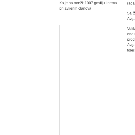
Ko je na mreži: 1007 gostiju i nema
rada
prijavljenih članova
Sa ž
Avga
Veli
one 
prod
Avga
tole