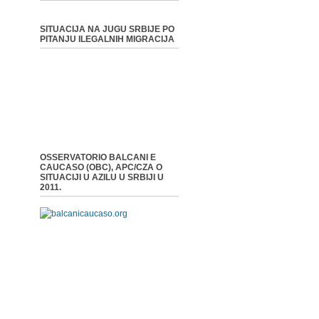
SITUACIJA NA JUGU SRBIJE PO
PITANJU ILEGALNIH MIGRACIJA
OSSERVATORIO BALCANI E
CAUCASO (OBC), APC/CZA O
SITUACIJI U AZILU U SRBIJI U
2011.