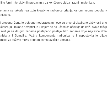
 ili u formi interaktivnih predavanja uz korišćenje videa i radnih materijala.
enama se takođe realizuju kreativne radionice crtanja kanom, veoma popular
nistanu.
ki procenat žena je potpuno neobrazovan i ovo su prve struktuirane aktivnosti u k
učestvuju. Takođe nov pristup u kojem se od učesnica očekuje da kažu svoje mišlje
iskutuju sa drugim ženama postepeno postaje bliži ženama koje najčešće dola
nistana i Somalije. Važna komponenta radionica je i uspostavljanje dijal
rancije za suživot među pripadnicama različitih zemalja.