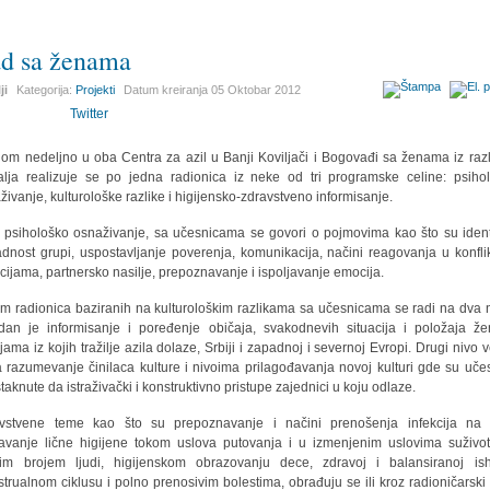
d sa ženama
ji
Kategorija:
Projekti
Datum kreiranja
05 Oktobar 2012
Twitter
om nedeljno u oba Centra za azil u Banji Koviljači i Bogovađi sa ženama iz razli
lja realizuje se po jedna radionica iz neke od tri programske celine: psiho
živanje, kulturološke razlike i higijensko-zdravstveno informisanje.
 psihološko osnaživanje, sa učesnicama se govori o pojmovima kao što su identi
adnost grupi, uspostavljanje poverenja, komunikacija, načini reagovanja u konfli
acijama, partnersko nasilje, prepoznavanje i ispoljavanje emocija.
m radionica baziranih na kulturološkim razlikama sa učesnicama se radi na dva 
dan je informisanje i poređenje običaja, svakodnevih situacija i položaja ž
jama iz kojih tražilje azila dolaze, Srbiji i zapadnoj i severnoj Evropi. Drugi nivo 
a razumevanje činilaca kulture i nivoima prilagođavanja novoj kulturi gde su uče
taknute da istraživački i konstruktivno pristupe zajednici u koju odlaze.
vstvene teme kao što su prepoznavanje i načini prenošenja infekcija na 
avanje lične higijene tokom uslova putovanja i u izmenjenim uslovima suživo
kim brojem ljudi, higijenskom obrazovanju dece, zdravoj i balansiranoj ish
trualnom ciklusu i polno prenosivim bolestima, obrađuju se ili kroz radioničarski 