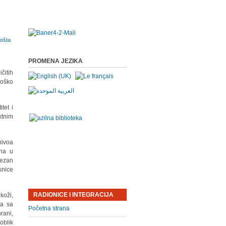
PROMENA JEZIKA
čitih
loško
tet i
ktnim
nivoa
ena u
vezan
snice
RADIONICE I INTEGRACIJA
koži,
ta sa
Početna strana
rani,
oblik