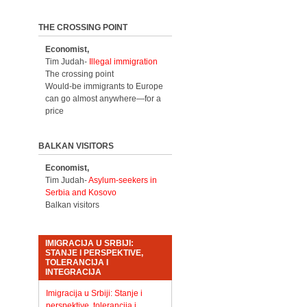
THE CROSSING POINT
Economist,
Tim Judah-
Illegal immigration
The crossing point
Would-be immigrants to Europe
can go almost anywhere—for a
price
BALKAN VISITORS
Economist,
Tim Judah-
Asylum-seekers in
Serbia and Kosovo
Balkan visitors
IMIGRACIJA U SRBIJI:
STANJE I PERSPEKTIVE,
TOLERANCIJA I
INTEGRACIJA
Imigracija u Srbiji: Stanje i
perspektive, tolerancija i