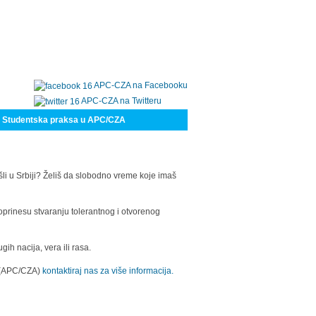
APC-CZA na Facebooku
APC-CZA na Twitteru
Studentska praksa u APC/CZA
šli u Srbiji? Želiš da slobodno vreme koje imaš
oprinesu stvaranju tolerantnog i otvorenog
h nacija, vera ili rasa.
a (APC/CZA)
kontaktiraj nas za više informacija.