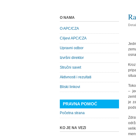
Ra
O NAMA
Detal
O APC/CZA
Ciljevi APC/CZA
Jedn
Upravni odbor
zema
osna
Izvršni direktor
Kroz
Stručni savet
prip
situ
Aktivnosti i rezultati
Toko
Bliski linkovi
– je
zeml
je z
PRAVNA POMOĆ
pods
Početna strana
Zdra
održ
KO JE NA VEZI
veli
mens