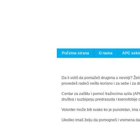
Početna strana
O nama
APC sekto
Da li voliš da pomažeš drugima u nevolji? Želiš
provedeš radeći nešto korisno i za sebe i za 
Centar za zaštitu i pomoć tražiocima azila (AP
društva i suzbijanju predrasuda i ksenofobije 
Volonter može biti svako ko je punoletan, ima 
Ukoliko imaš želju da pomogneš i vremena da s