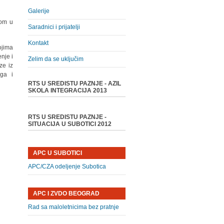
Galerije
nom u
Saradnici i prijatelji
Kontakt
ojima
nje i
Zelim da se uključim
ze iz
oga i
RTS U SREDISTU PAZNJE - AZIL
SKOLA INTEGRACIJA 2013
RTS U SREDISTU PAZNJE -
SITUACIJA U SUBOTICI 2012
APC U SUBOTICI
APC/CZA odeljenje Subotica
APC I ZVDO BEOGRAD
Rad sa maloletnicima bez pratnje