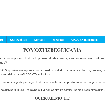
ri
COI izveštaji
Kontakt
Rezultati
APC/CZA publikacije
POMOZI IZBEGLICAMA
 da pružiš podršku ljudima koji beže od rata i nasilja, a koji su se na svom putu na
druge?
C/CZA) poziva sve koji žele pruže direktnu podršku tražiocima azila i migrantima, d
da se priključe mreži APC/CZA volontera.
vremena i želje da pomogne ljudima u nevolji i nema predrasuda prema ljudima drugi
e aktivno uključiš u redovne aktivnosti Centra za zaštitu i pomoć tražiocima azil
OČEKUJEMO TE!