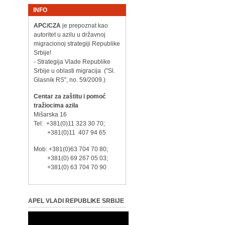
INFO
APC/CZA
je prepoznat kao
autoritet u azilu u državnoj
migracionoj strategiji Republike
Srbije!
- Strategija Vlade Republike
Srbije u oblasti migracija ("Sl.
Glasnik RS", no. 59/2009.)
Centar za zaštitu i pomoć
tražiocima azila
Mišarska 16
Tel: +381(0)11 323 30 70;
+381(0)11 407 94 65
Mob: +381(0)63 704 70 80;
+381(0) 69 267 05 03;
+381(0) 63 704 70 90
APEL VLADI REPUBLIKE SRBIJE