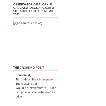
OSSERVATORIO BALCANI E
CAUCASO (OBC), APC/CZA O
SITUACIJI U AZILU U SRBIJI U
2011.
THE CROSSING POINT
Economist,
Tim Judah-
Illegal immigration
The crossing point
Would-be immigrants to Europe
can go almost anywhere—for a
price