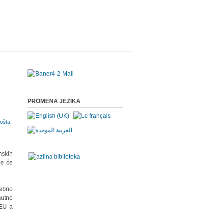
PROMENA JEZIKA
nskih
je će
sebno
nutno
 EU a