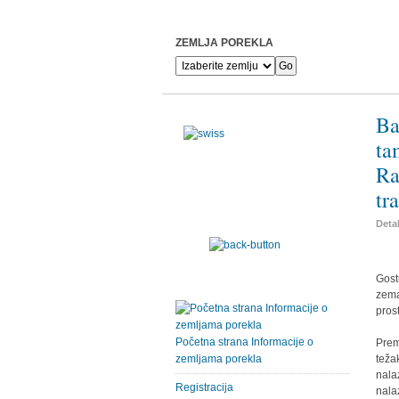
ZEMLJA POREKLA
Ba
ta
Ra
tr
Detal
Gost
zema
prost
Početna strana Informacije o
Prem
zemljama porekla
teža
nala
Registracija
nala