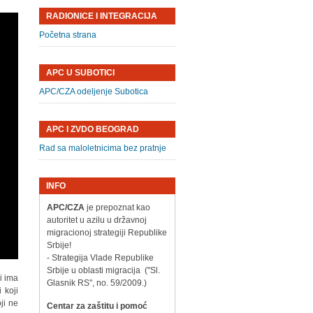
RADIONICE I INTEGRACIJA
Početna strana
APC U SUBOTICI
APC/CZA odeljenje Subotica
APC I ZVDO BEOGRAD
Rad sa maloletnicima bez pratnje
INFO
APC/CZA
je prepoznat kao
autoritet u azilu u državnoj
migracionoj strategiji Republike
Srbije!
- Strategija Vlade Republike
Srbije u oblasti migracija ("Sl.
i ima
Glasnik RS", no. 59/2009.)
 koji
ji ne
Centar za zaštitu i pomoć