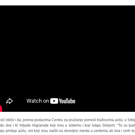
vić ističe i da, prema podacima Centra za pružanje pomoći tražiocima azila, u Srbij
đu dve i tri hiljade migranata koji nisu u sistemu i koji lutaju Srbijom. "To su ljudi
ju pristup azilu, oni koji nisu naišli na dovoljno mesta u centrima ali ima i onih ko