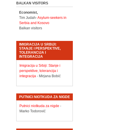
BALKAN VISITORS
Economist,
Tim Judah-
Asylum-seekers in
Serbia and Kosovo
Balkan visitors
IMIGRACIJA U SRBIJI:
STANJE I PERSPEKTIVE,
TOLERANCIJA I
INTEGRACIJA
Imigracija u Srbiji: Stanje i
perspektive, tolerancija i
integracija
- Mirjana Bobić
PUTNICI NIOTKUDA ZA NIGDE
Putnici niotkuda za nigde
-
Marko Todorović