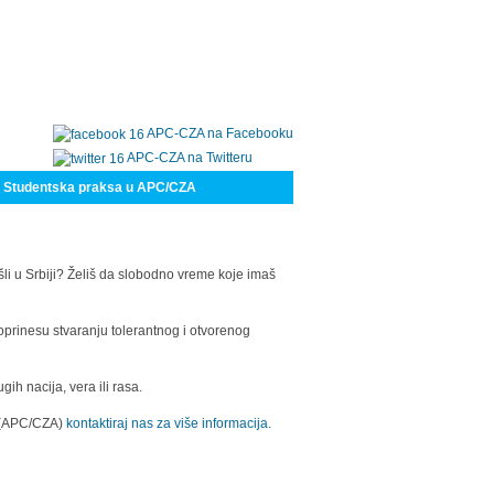
APC-CZA na Facebooku
APC-CZA na Twitteru
Studentska praksa u APC/CZA
šli u Srbiji? Želiš da slobodno vreme koje imaš
oprinesu stvaranju tolerantnog i otvorenog
h nacija, vera ili rasa.
a (APC/CZA)
kontaktiraj nas za više informacija.