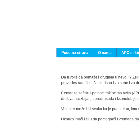
Početna strana
O nama
APC sekto
Da li voliš da pomažeš drugima u nevolji? Želiš
provedeš radeći nešto korisno i za sebe i za 
Centar za zaštitu i pomoć tražiocima azila (AP
društva i suzbijanju predrasuda i ksenofobije 
Volonter može biti svako ko je punoletan, ima 
Ukoliko imaš želju da pomogneš i vremena da s