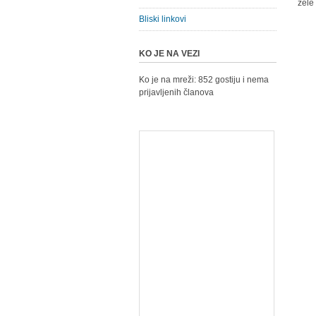
žele
Bliski linkovi
KO JE NA VEZI
Ko je na mreži: 852 gostiju i nema
prijavljenih članova