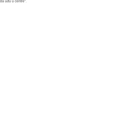
 da uđu u centre".