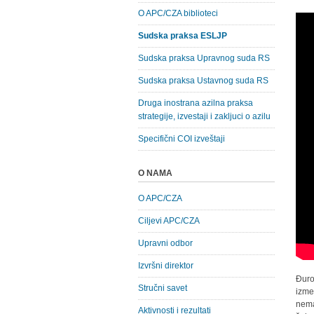
O APC/CZA biblioteci
Sudska praksa ESLJP
Sudska praksa Upravnog suda RS
Sudska praksa Ustavnog suda RS
Druga inostrana azilna praksa
strategije, izvestaji i zakljuci o azilu
Specifični COI izveštaji
O NAMA
O APC/CZA
Ciljevi APC/CZA
Upravni odbor
Izvršni direktor
Đuro
Stručni savet
izme
nema
Aktivnosti i rezultati