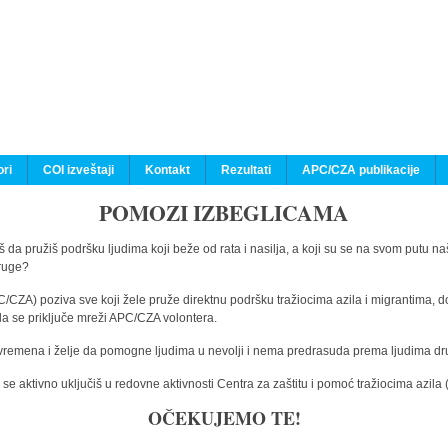
ri
COI izveštaji
Kontakt
Rezultati
APC/CZA publikacije
POMOZI IZBEGLICAMA
 da pružiš podršku ljudima koji beže od rata i nasilja, a koji su se na svom putu na
druge?
C/CZA) poziva sve koji žele pruže direktnu podršku tražiocima azila i migrantima, d
da se priključe mreži APC/CZA volontera.
vremena i želje da pomogne ljudima u nevolji i nema predrasuda prema ljudima drugi
e aktivno uključiš u redovne aktivnosti Centra za zaštitu i pomoć tražiocima azil
OČEKUJEMO TE!