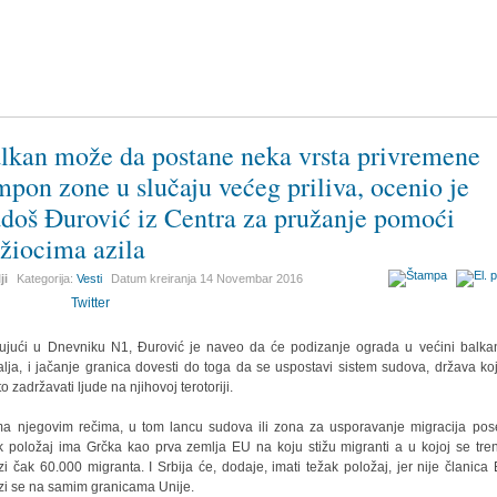
lkan može da postane neka vrsta privremene
mpon zone u slučaju većeg priliva, ocenio je
doš Đurović iz Centra za pružanje pomoći
ažiocima azila
ji
Kategorija:
Vesti
Datum kreiranja
14 Novembar 2016
Twitter
ujući u Dnevniku N1, Đurović je naveo da će podizanje ograda u većini balka
lja, i jačanje granica dovesti do toga da se uspostavi sistem sudova, država ko
o zadržavati ljude na njihovoj terotoriji.
a njegovim rečima, u tom lancu sudova ili zona za usporavanje migracija po
k položaj ima Grčka kao prva zemlja EU na koju stižu migranti a u kojoj se tre
zi čak 60.000 migranta. I Srbija će, dodaje, imati težak položaj, jer nije članica
zi se na samim granicama Unije.