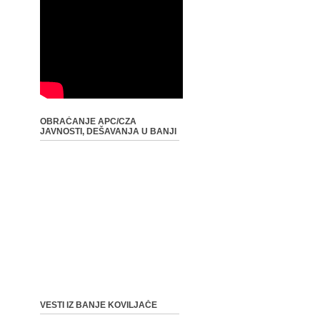
OBRAĆANJE APC/CZA
JAVNOSTI, DEŠAVANJA U BANJI
VESTI IZ BANJE KOVILJAČE