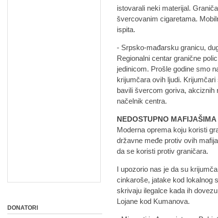
istovarali neki materijal. Graničar
švercovanim cigaretama. Mobilna 
ispita.
- Srpsko-mađarsku granicu, dug
Regionalni centar granične poli
jedinicom. Prošle godine smo na 
krijumčara ovih ljudi. Krijumčar
bavili švercom goriva, akciznih
načelnik centra.
NEDOSTUPNO MAFIJAŠIMA
Moderna oprema koju koristi gran
državne međe protiv ovih mafija
da se koristi protiv graničara.
I upozorio nas je da su krijumčar
cinkaroše, jatake kod lokalnog s
skrivaju ilegalce kada ih dovezu
Lojane kod Kumanova.
DONATORI