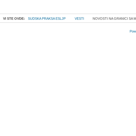
VI STE OVDE:
SUDSKA PRAKSA ESLJP
VESTI
NOVOSTI NA GRANICI SA 
Powe