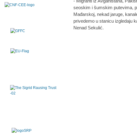
- Migranti iz Avganistana, Paki
seoskim i šumskim putevima, pr
Mađarskoj, nekad jaruge, kanale
privedemo u stanicu izgledaju k
Nenad Sekulić.