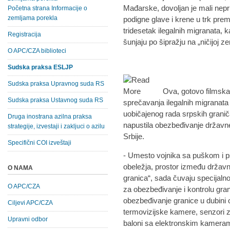
Mađarske, dovoljan je mali nepri
Početna strana Informacije o
zemljama porekla
podigne glave i krene u trk prem
tridesetak ilegalnih migranata, k
Registracija
šunjaju po šipražju na „ničijoj z
O APC/CZA biblioteci
Sudska praksa ESLJP
Sudska praksa Upravnog suda RS
Ova, gotovo filmska 
Sudska praksa Ustavnog suda RS
sprečavanja ilegalnih migranata 
uobičajenog rada srpskih graniča
Druga inostrana azilna praksa
napustila obezbeđivanje državn
strategije, izvestaji i zakljuci o azilu
Srbije.
Specifični COI izveštaji
- Umesto vojnika sa puškom i ps
obeležja, prostor između državn
O NAMA
granica“, sada čuvaju specijal
O APC/CZA
za obezbeđivanje i kontrolu gran
obezbeđivanje granice u dubini 
Ciljevi APC/CZA
termovizijske kamere, senzori za
Upravni odbor
baloni sa elektronskim kameram