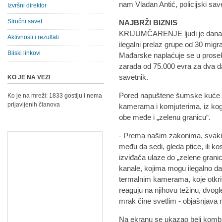
nam Vladan Antić, policijski save
Izvršni direktor
Stručni savet
NAJBRŽI BIZNIS
KRIJUMČARENJE ljudi je danas na
Aktivnosti i rezultati
ilegalni prelaz grupe od 30 mig
Bliski linkovi
Mađarske naplaćuje se u prosek
zarada od 75.000 evra za dva da
savetnik.
KO JE NA VEZI
Pored napuštene šumske kuće gr
Ko je na mreži: 1833 gostiju i nema
prijavljenih članova
kamerama i komjuterima, iz kog
obe međe i „zelenu granicu“.
- Prema našim zakonima, svaki
među da sedi, gleda ptice, ili kos
izviđača ulaze do „zelene granic
kanale, kojima mogu ilegalno da
termalnim kamerama, koje otkriva
reaguju na njihovu težinu, dvogl
mrak čine svetlim - objašnjava 
Na ekranu se ukazao beli kombi 