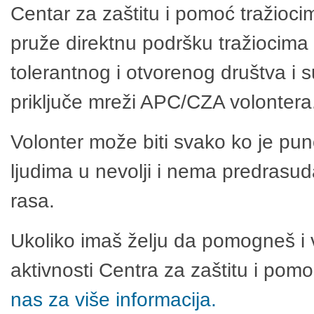
Centar za zaštitu i pomoć tražioci
pruže direktnu podršku tražiocima 
tolerantnog i otvorenog društva i 
priključe mreži APC/CZA volontera
Volonter može biti svako ko je pu
ljudima u nevolji i nema predrasuda
rasa.
Ukoliko imaš želju da pomogneš i 
aktivnosti Centra za zaštitu i po
nas za više informacija.