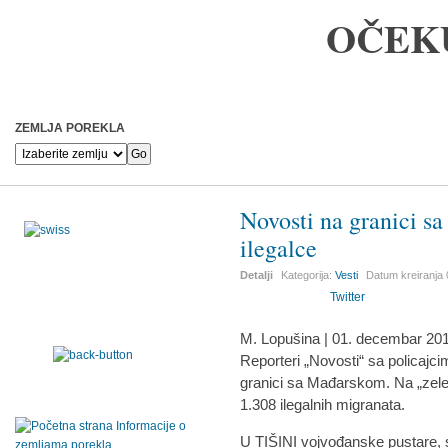
OČEK
ZEMLJA POREKLA
Novosti na granici 
ilegalce
Detalji
Kategorija:
Vesti
Datum kreiranja
Twitter
M. Lopušina | 01. decembar 201
Reporteri „Novosti“ sa policaj
granici sa Mađarskom. Na „zelen
1.308 ilegalnih migranata.
U TIŠINI vojvođanske pustare, 