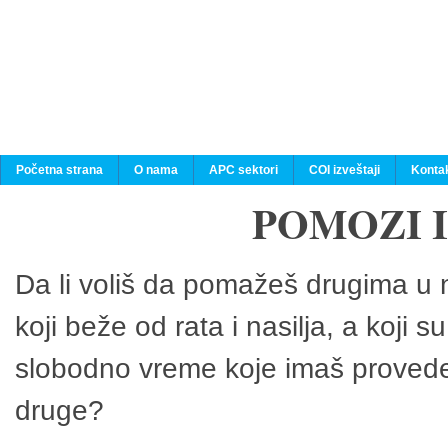
Početna strana
O nama
APC sektori
COI izveštaji
Konta
POMOZI 
Da li voliš da pomažeš drugima u n
koji beže od rata i nasilja, a koji 
slobodno vreme koje imaš provedeš
druge?