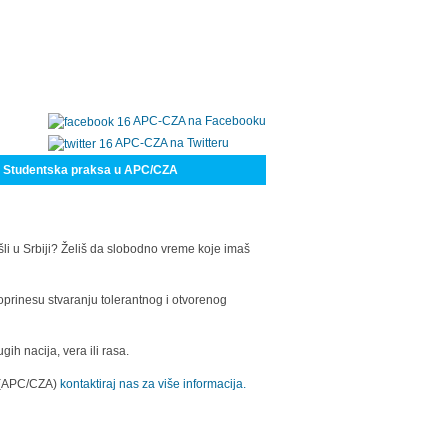
APC-CZA na Facebooku
APC-CZA na Twitteru
Studentska praksa u APC/CZA
šli u Srbiji? Želiš da slobodno vreme koje imaš
oprinesu stvaranju tolerantnog i otvorenog
h nacija, vera ili rasa.
a (APC/CZA)
kontaktiraj nas za više informacija.