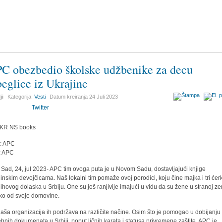
C obezbedio školske udžbenike za decu
beglice iz Ukrajine
ji
Kategorija:
Vesti
Datum kreiranja
24 Juli 2023
Twitter
r: APC
: APC
 Sad, 24, jul 2023- APC tim ovoga puta je u Novom Sadu, dostavljajući knjige
jinskim devojčicama. Naš lokalni tim pomaže ovoj porodici, koju čine majka i tri ćer
jihovog dolaska u Srbiju. One su još ranjivije imajući u vidu da su žene u stranoj zem
ko od svoje domovine.
 naša organizacija ih podržava na različite načine. Osim što je pomogao u dobijanju
ebnih dokumenata u Srbiji, poput ličnih karata i statusa privremene zaštite, APC je