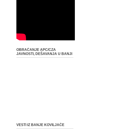
OBRAĆANJE APC/CZA
JAVNOSTI, DEŠAVANJA U BANJI
VESTI IZ BANJE KOVILJAČE