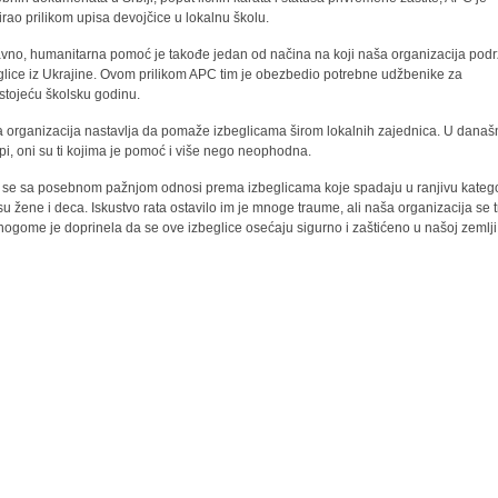
tirao prilikom upisa devojčice u lokalnu školu.
vno, humanitarna pomoć je takođe jedan od načina na koji naša organizacija pod
glice iz Ukrajine. Ovom prilikom APC tim je obezbedio potrebne udžbenike za
stojeću školsku godinu.
 organizacija nastavlja da pomaže izbeglicama širom lokalnih zajednica. U današ
pi, oni su ti kojima je pomoć i više nego neophodna.
se sa posebnom pažnjom odnosi prema izbeglicama koje spadaju u ranjivu katego
 su žene i deca. Iskustvo rata ostavilo im je mnoge traume, ali naša organizacija se t
nogome je doprinela da se ove izbeglice osećaju sigurno i zaštićeno u našoj zemlji