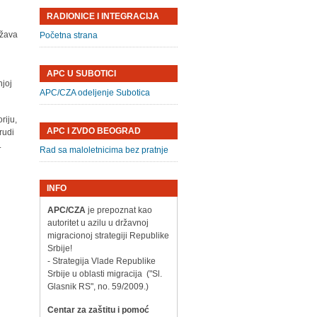
RADIONICE I INTEGRACIJA
ržava
Početna strana
APC U SUBOTICI
njoj
APC/CZA odeljenje Subotica
riju,
APC I ZVDO BEOGRAD
rudi
.
Rad sa maloletnicima bez pratnje
INFO
APC/CZA
je prepoznat kao
autoritet u azilu u državnoj
migracionoj strategiji Republike
Srbije!
- Strategija Vlade Republike
Srbije u oblasti migracija ("Sl.
Glasnik RS", no. 59/2009.)
Centar za zaštitu i pomoć