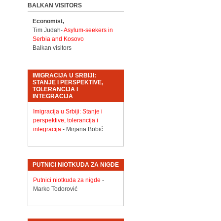
BALKAN VISITORS
Economist,
Tim Judah-
Asylum-seekers in
Serbia and Kosovo
Balkan visitors
IMIGRACIJA U SRBIJI:
STANJE I PERSPEKTIVE,
TOLERANCIJA I
INTEGRACIJA
Imigracija u Srbiji: Stanje i
perspektive, tolerancija i
integracija
- Mirjana Bobić
PUTNICI NIOTKUDA ZA NIGDE
Putnici niotkuda za nigde
-
Marko Todorović