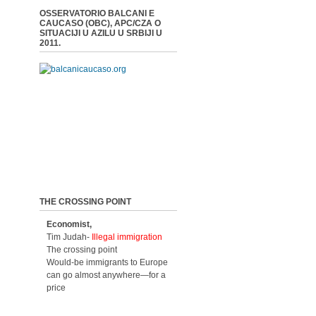
OSSERVATORIO BALCANI E
CAUCASO (OBC), APC/CZA O
SITUACIJI U AZILU U SRBIJI U
2011.
THE CROSSING POINT
Economist,
Tim Judah-
Illegal immigration
The crossing point
Would-be immigrants to Europe
can go almost anywhere—for a
price