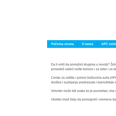
Početna strana
O nama
APC sekto
Da li voliš da pomažeš drugima u nevolji? Želiš
provedeš radeći nešto korisno i za sebe i za 
Centar za zaštitu i pomoć tražiocima azila (AP
društva i suzbijanju predrasuda i ksenofobije 
Volonter može biti svako ko je punoletan, ima 
Ukoliko imaš želju da pomogneš i vremena da s