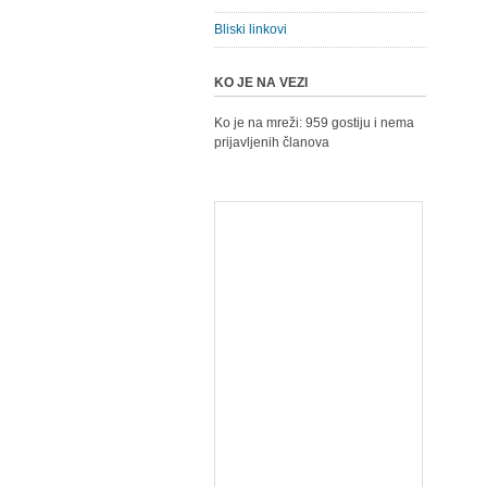
Bliski linkovi
KO JE NA VEZI
Ko je na mreži: 959 gostiju i nema
prijavljenih članova