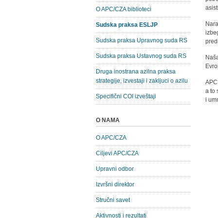
asis
O APC/CZA biblioteci
Nara
Sudska praksa ESLJP
izbe
Sudska praksa Upravnog suda RS
pred
Sudska praksa Ustavnog suda RS
Naša
Evro
Druga inostrana azilna praksa
strategije, izvestaji i zakljuci o azilu
APC 
a to
Specifični COI izveštaji
i um
O NAMA
O APC/CZA
Ciljevi APC/CZA
Upravni odbor
Izvršni direktor
Stručni savet
Aktivnosti i rezultati