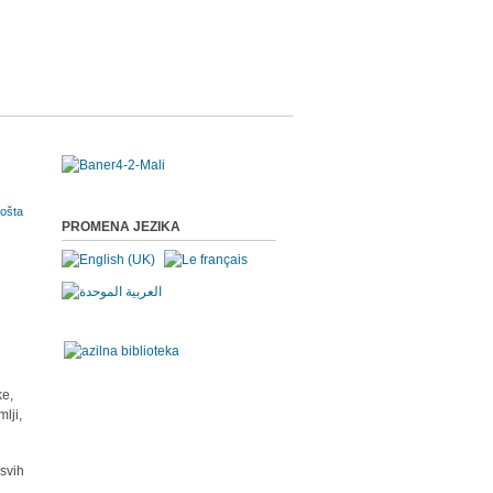
PROMENA JEZIKA
ke,
lji,
 svih