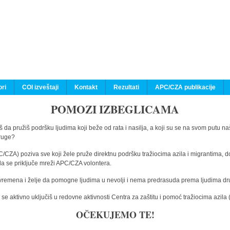
ri
COI izveštaji
Kontakt
Rezultati
APC/CZA publikacije
POMOZI IZBEGLICAMA
 da pružiš podršku ljudima koji beže od rata i nasilja, a koji su se na svom putu na
druge?
C/CZA) poziva sve koji žele pruže direktnu podršku tražiocima azila i migrantima, d
da se priključe mreži APC/CZA volontera.
vremena i želje da pomogne ljudima u nevolji i nema predrasuda prema ljudima drugi
e aktivno uključiš u redovne aktivnosti Centra za zaštitu i pomoć tražiocima azil
OČEKUJEMO TE!