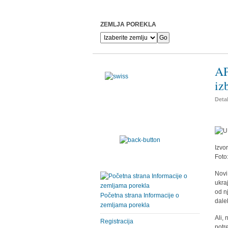
ZEMLJA POREKLA
AP
iz
Detal
Izvo
Foto
Novi
ukra
od n
Početna strana Informacije o
dale
zemljama porekla
Ali,
Registracija
potr