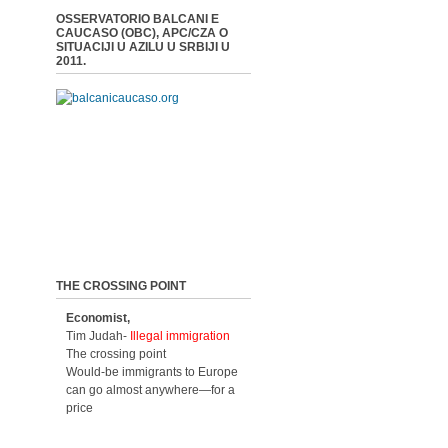
OSSERVATORIO BALCANI E
CAUCASO (OBC), APC/CZA O
SITUACIJI U AZILU U SRBIJI U
2011.
THE CROSSING POINT
Economist,
Tim Judah-
Illegal immigration
The crossing point
Would-be immigrants to Europe
can go almost anywhere—for a
price