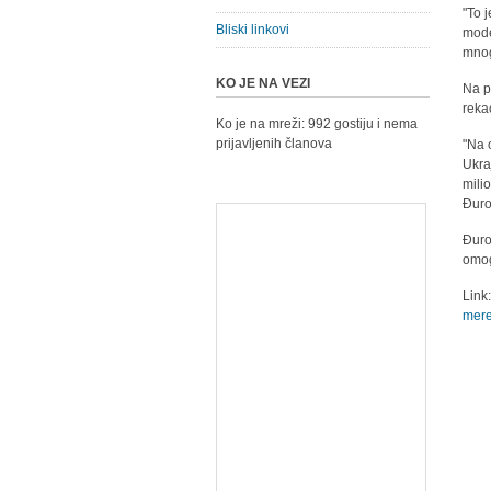
"To 
Bliski linkovi
mode
mnog
KO JE NA VEZI
Na p
reka
Ko je na mreži: 992 gostiju i nema
prijavljenih članova
"Na 
Ukra
mili
Đuro
Đuro
omog
Link
mere