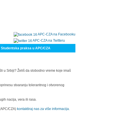
APC-CZA na Facebooku
APC-CZA na Twitteru
Studentska praksa u APC/CZA
šli u Srbiji? Želiš da slobodno vreme koje imaš
oprinesu stvaranju tolerantnog i otvorenog
h nacija, vera ili rasa.
a (APC/CZA)
kontaktiraj nas za više informacija.