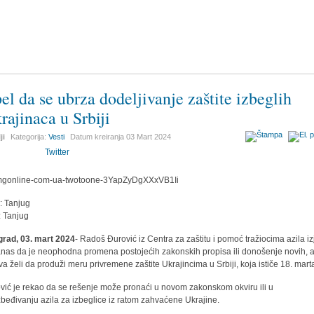
el da se ubrza dodeljivanje zaštite izbeglih
rajinaca u Srbiji
ji
Kategorija:
Vesti
Datum kreiranja
03 Mart 2024
Twitter
r: Tanjug
: Tanjug
rad, 03. mart 2024
- Radoš Đurović iz Centra za zaštitu i pomoć tražiocima azila iz
anas da je neophodna promena postojećih zakonskih propisa ili donošenje novih, 
va želi da produži meru privremene zaštite Ukrajincima u Srbiji, koja ističe 18. mart
vić je rekao da se rešenje može pronaći u novom zakonskom okviru ili u
beđivanju azila za izbeglice iz ratom zahvaćene Ukrajine.