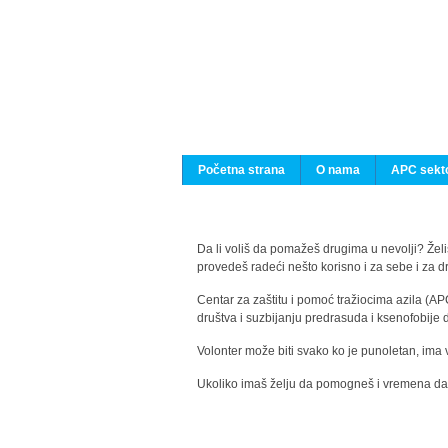
Početna strana
O nama
APC sekto
Da li voliš da pomažeš drugima u nevolji? Želiš
provedeš radeći nešto korisno i za sebe i za 
Centar za zaštitu i pomoć tražiocima azila (AP
društva i suzbijanju predrasuda i ksenofobije 
Volonter može biti svako ko je punoletan, ima 
Ukoliko imaš želju da pomogneš i vremena da s