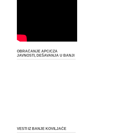
OBRAĆANJE APC/CZA
JAVNOSTI, DEŠAVANJA U BANJI
VESTI IZ BANJE KOVILJAČE