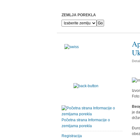
ZEMLJA POREKLA
Ap
Uk
Detal
Izvo
Foto
Beog
je d
drža
Početna strana Informacije o
zemljama porekla
Đuro
obez
Registracija