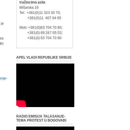
tražiocima azila
j
Mišarska 16
Tel: +381(0)11 323 30 70;
+381(0)11 407 94 65
 je
Mob: +381(0)63 704 70 80;
+381(0) 69 267 05 03;
+381(0) 63 704 70 90
 sa
iri
APEL VLADI REPUBLIKE SRBIJE
enje-
RADIO EMISIJA TALASANJE-
TEMA PROTEST U BOGOVAĐI