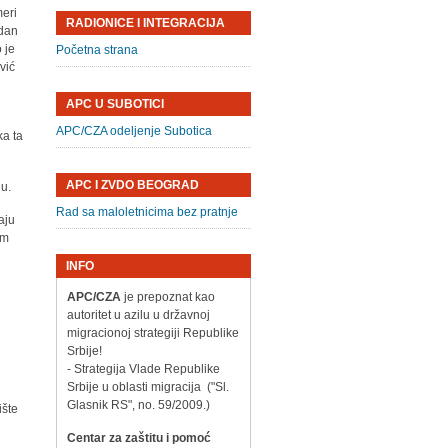
meri
RADIONICE I INTEGRACIJA
edan
 je
Početna strana
vić
APC U SUBOTICI
APC/CZA odeljenje Subotica
ka ta
APC I ZVDO BEOGRAD
ju.
Rad sa maloletnicima bez pratnje
aju
im
INFO
APC/CZA
je prepoznat kao
autoritet u azilu u državnoj
migracionoj strategiji Republike
Srbije!
- Strategija Vlade Republike
Srbije u oblasti migracija ("Sl.
Glasnik RS", no. 59/2009.)
ište
Centar za zaštitu i pomoć