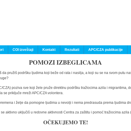
ri
COI izveštaji
Kontakt
Rezultati
APC/CZA publikacije
POMOZI IZBEGLICAMA
 da pružiš podršku ljudima koji beže od rata i nasilja, a koji su se na svom putu na
druge?
C/CZA) poziva sve koji žele pruže direktnu podršku tražiocima azila i migrantima, d
da se priključe mreži APC/CZA volontera.
vremena i želje da pomogne ljudima u nevolji i nema predrasuda prema ljudima drugi
e aktivno uključiš u redovne aktivnosti Centra za zaštitu i pomoć tražiocima azil
OČEKUJEMO TE!