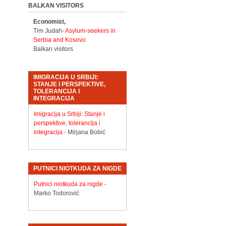
BALKAN VISITORS
Economist,
Tim Judah-
Asylum-seekers in
Serbia and Kosovo
Balkan visitors
IMIGRACIJA U SRBIJI:
STANJE I PERSPEKTIVE,
TOLERANCIJA I
INTEGRACIJA
Imigracija u Srbiji: Stanje i
perspektive, tolerancija i
integracija
- Mirjana Bobić
PUTNICI NIOTKUDA ZA NIGDE
Putnici niotkuda za nigde
-
Marko Todorović