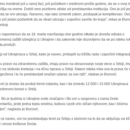
smo insistirali još u ranoj fazi, još početkom i sredinom prošle godine, da se o ovoj 
išlja na vreme. Dobili smo pozitivne utiske od predstavnika institucija. Ovo je još j
 da se oni ubrzaju. Naravno, nije lako izmeniti zakon, postupak je komplikovan. Ovo
 još jedan podsetnik da se stvari ubrzaju i uspešno završe do kraja", rekao je Đuro
anjug.
e napomenuo da se 18. marta navršavaju dve godine otkako je doneta odluka o
remenoj zaštiti izbeglica iz Ukrajine i da zakonski nije dozvoljeno da se po isteku ro
ita produži.
 od Ukrajinaca u Srbiji, kako je naveo, pristupili su tržištu rada i započeli integraci
ju pravo na zdravstvenu zaštitu, imaju pravo na obrazovanje svoje dece u Srbiji, im
o na slobodu kretanja i na ličnu ispravu u Srbiji. Nakon isteka roka sva ta prava će 
 ugrožena i to će predstavljati snažan udarac za sve njih", istakao je Đurović.
vić je dodao da postoji trend ostanka, kao i da između 12.000 i 15.000 Ukrajinaca
odnevno boravi u Srbiji.
 što je ljudima iz Ukrajine ovde značajno i što oni u razgovoru s nama često
ntarišu, jeste jedna topla sredina, kultura i jezik vrlo sličan njihovom, kao i blizina
jini", naglasio je Đurović.
 je naveo, oni ne predstavljaju teret za Srbiju s obzirom na to da se uključuju na trž
 i snose troškove života.