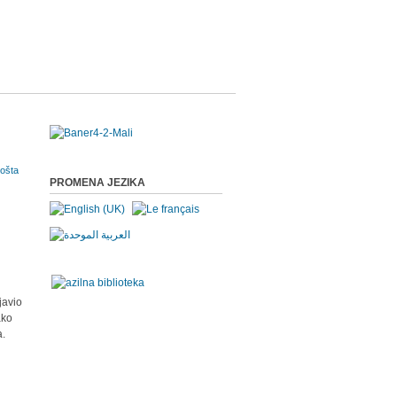
PROMENA JEZIKA
javio
ako
a.