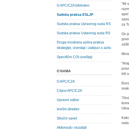
"Mi 
O APC/CZA biblioteci
razm
apel
Sudska praksa ESLJP
samo
Sudska praksa Upravnog suda RS
za T
Sudska praksa Ustavnog suda RS
On j
priv
Druga inostrana azilna praksa
zašt
strategije, izvestaji i zakljuci o azilu
Mnogi
Specifični COI izveštaji
"Ima
prav
O NAMA
biti
O APC/CZA
Đuro
svak
Ciljevi APC/CZA
"Ono
Upravni odbor
kome
Ukra
Izvršni direktor
Kako
Stručni savet
rada
Aktivnosti i rezultati