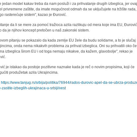
je jedan model kakav treba da nam posluži i za prihvatanje drugih izbeglica, jer ova
l privremene zaštite, da imate mogućnost odmah da se uključujete na tržište rada,
o rasterećuje sistem", kazao je Đurović.
itanje da li se mere za pomoć tražioca azila razlikuju od mera koje ima EU, Đurović
o da je njihov koncept pretočen u naš zakonski sistem.
ovom pitanju se pokazalo da kada zemlje EU žele da budu solidarne, a to je slučaj
jincima, onda nema nikakvih problema za prihvat izbeglica. Oni su prihvatili oko čet
ona izbeglica širom EU i od toga nemaju nikakve, da kažem, glavobolje", rekao je
vić.
vić je istakao da postoje pozitivne naznake kada je reč o novim propisima, koji će
ućiti produžetak azila Ukrajincima.
:
https://www.tanjug.rs/srbija/politika/76944/rados-durovic-apel-da-se-ubrza-produz
-zastite-izbeglih-ukrajinaca-u-srbiji/vest