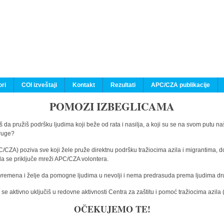
ri
COI izveštaji
Kontakt
Rezultati
APC/CZA publikacije
POMOZI IZBEGLICAMA
 da pružiš podršku ljudima koji beže od rata i nasilja, a koji su se na svom putu na
druge?
C/CZA) poziva sve koji žele pruže direktnu podršku tražiocima azila i migrantima, d
da se priključe mreži APC/CZA volontera.
vremena i želje da pomogne ljudima u nevolji i nema predrasuda prema ljudima drugi
e aktivno uključiš u redovne aktivnosti Centra za zaštitu i pomoć tražiocima azil
OČEKUJEMO TE!