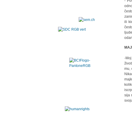
- Po
odno
čest
zani
ili 
čest
ljud
odan
MAJ
-Moj
živo
mu, 
Nika
majk
koli
iscr
sija
svoj