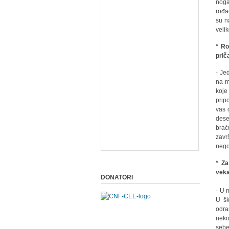
noga
rođa
su n
veli
* Ro
prič
- Je
na m
koje
prip
vas 
dese
brać
zavr
nego
* Za
vek
DONATORI
- U 
U šk
odra
neko
sebe