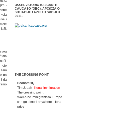
ejzaž
OSSERVATORIO BALCANI E
gim -
CAUCASO (OBC), APC/CZA O
 Mene
SITUACIJI U AZILU U SRBIJI U
 koja
2011.
iva i
zrele
laži,
 svog
itala
noći.
 moje
o sam
THE CROSSING POINT
že da
 i da
Economist,
ivamo
Tim Judah-
Illegal immigration
The crossing point
Would-be immigrants to Europe
can go almost anywhere—for a
price