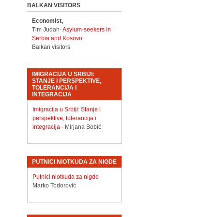
BALKAN VISITORS
Economist,
Tim Judah-
Asylum-seekers in
Serbia and Kosovo
Balkan visitors
IMIGRACIJA U SRBIJI:
STANJE I PERSPEKTIVE,
TOLERANCIJA I
INTEGRACIJA
Imigracija u Srbiji: Stanje i
perspektive, tolerancija i
integracija
- Mirjana Bobić
PUTNICI NIOTKUDA ZA NIGDE
Putnici niotkuda za nigde
-
Marko Todorović