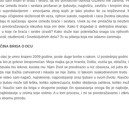
što sam imam tri brata i sestru, taj vid porodičnih odnosa izuzetno me zanima. P
sa između braće i sestara prošaran je ljubavlju, naglošću, zavišću i brojnim dru
o suprotstavljenim - emocijama zbog kojih je tako plodno tlo za književnost.
maju očigledne složenosti tih veza, njihovi sukobi, napetosti i rana životna iskustva
kidaju ili ojačavaju spone između braće i sestara. Uvek su me privlačila ta neizbris
o preobražavajuća iskustva koja oni dele. Kako ti događaji iz detinjstva stvaraju 
e u koje će braća i sestre izrasti? Kako služe kao pokretačka snaga iza njihovih 
osti, otuđenosti i čovekoljubivih dela? To su pitanja koja me odavno zanimaju.
ČINA BRIGA O OCU
 otac je umro krajem 2009.godine, posle duge borbe s rakom. U poslednjoj godini
ta bio je gotovo bespomoćan. Moja majka ga je hranila, čistila, vozila ga, oblačila, č
davala mu lekove, kuvala mu. Njen život se preobrazio u niz obaveza, od jutra do 
da nije tražila zahvalnost i nikada se nije žalila. U takvom svakodnevnom trudu
e video sam najjači, najiskreniji, najpostojaniji izraz ljubavi u svom životu. Nauči
ko ljubav može biti teška, koliko opterećujuća, koliko strpljenja zahteva, koliko mo
pi. Naučio sam da briga o drugome postaje čin spasavanja onoga što je najbolje,
 najblistavije u onima koje volimo. A u tom procesu, i mi se preobražavamo i otkr
u stvarnu prirodu.