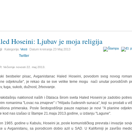
led Hoseini: Ljubav je moja religija
ji
Kategorija:
Vesti
Datum kreiranja
23 Maj 2013
Twitter
: Večernje novosti 22. maj 2013.
ski bestseler pisac, Avganistanac Haled Hoseini, povodom svog novog roma
ine odjeknuše", je rekao da se sve velike teme mogu naći unutar porodičnih pr
av, tuga, sukob, dužnost, žrtvovanje.
akidašnju naklonost naših i čitalaca širom sveta Haled Hoseini je zadobio potres
jivim romanima "Lovac na zmajeve" i "Hiljadu čudesnih sunaca", koji su prodati u vi
iliona primeraka. Posle šestogodišnje pauze napisao je novi "A planine odjekn
 je kod nas izašao iz štampe 21.maja 2013.godine, u izdanju "Lagune".
n 1965. godine u Kabulu, Hoseini je, posle komunističkog prevrata i invazije sovj
ke u Avganistanu, sa porodicom dobio azil u SAD. U Kaliforniji je završio medic