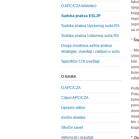
faku
O APC/CZA biblioteci
njeg
knji
Sudska praksa ESLJP
nepr
supr
Sudska praksa Upravnog suda RS
sa o
Sudska praksa Ustavnog suda RS
*
Šta
Druga inostrana azilna praksa
- Mo
strategije, izvestaji i zakljuci o azilu
izbe
Specifični COI izveštaji
bile
vrem
bole
O NAMA
odlu
O APC/CZA
Pošt
Poku
Ciljevi APC/CZA
boln
poro
Upravni odbor
done
mlad
Izvršni direktor
tim 
Stručni savet
koga
Aktivnosti i rezultati
* Ov