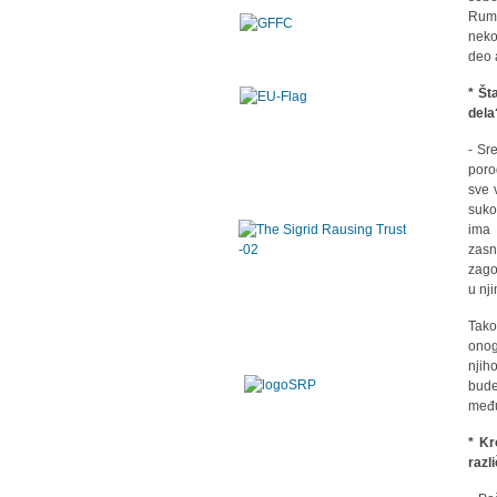
Rumi
neko
deo 
* Št
dela
- Sr
poro
sve 
suko
ima 
zasn
zago
u nj
Tako
onog
njih
bude
među
* Kr
razli