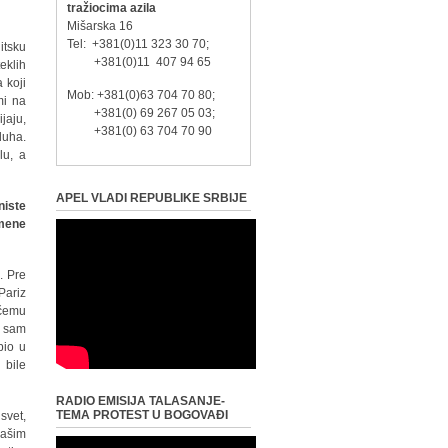
tražiocima azila
Mišarska 16
Tel: +381(0)11 323 30 70;
itsku
+381(0)11 407 94 65
eklih
 koji
Mob: +381(0)63 704 70 80;
mi na
+381(0) 69 267 05 03;
jaju,
+381(0) 63 704 70 90
duha.
lu, a
APEL VLADI REPUBLIKE SRBIJE
niste
omene
. Pre
Pariz
 čemu
a sam
bio u
 bile
RADIO EMISIJA TALASANJE-
TEMA PROTEST U BOGOVAĐI
svet,
našim