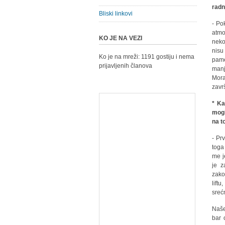
radn
Bliski linkovi
- Po
atmo
KO JE NA VEZI
neko
nisu
Ko je na mreži: 1191 gostiju i nema
pame
prijavljenih članova
manj
Mora
zavr
* Ka
mogl
na t
- Pr
toga
me j
je z
zako
lift
sreć
Naše
bar 