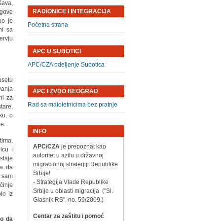
šava,
RADIONICE I INTEGRACIJA
egove
ao je
Početna strana
ni sa
ervju
APC U SUBOTICI
APC/CZA odeljenje Subotica
osetu
vanja
APC I ZVDO BEOGRAD
ni za
Rad sa maloletnicima bez pratnje
tare,
ku, o
je.
INFO
tima.
APC/CZA
je prepoznat kao
icu i
autoritet u azilu u državnoj
staje
migracionoj strategiji Republike
na da
Srbije!
o sam
- Strategija Vlade Republike
činje
Srbije u oblasti migracija ("Sl.
lo iz
Glasnik RS", no. 59/2009.)
Centar za zaštitu i pomoć
lo da