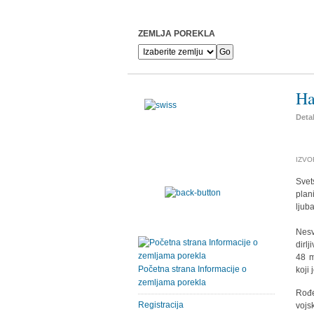
ZEMLJA POREKLA
Ha
Detal
IZVOR
Svet
plan
ljub
Nesv
dirl
48 m
Početna strana Informacije o
koji
zemljama porekla
Rođe
Registracija
vojs