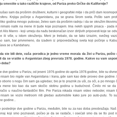
ju smestite u tako različite krajeve, od Pariza preko Grčke do Kalifornije?
kušao sam da proširim društveni, kulturni i geografski milje i da priči dam kosmopol
sferu. Knjiga počinje u Avganistanu, pa se grana širom sveta. Pošto sam prot
liko godina mnogo putovao, želeo sam da proširim radnju i da se okružim likovima
 nimalo nalik na mene ili ljude koje poznajem. Ima nekih sjajnih pisaca - pada 
t Alis Manro - koji umeju da nađu beskonačan izvor dirljivih pripovesti koje se odvi
e ili više, u istom okruženju. Meni je trebalo, da se tako izrazim, svežeg vaz
o sam, bar privremeno, da izađem iz pripovedačkog sveta koji počinje u Kabu
šava se u Kandaharu.
da ste bili dete, vaša porodica je jedno vreme morala da živi u Parizu, pošto 
i da se vratite u Avganistan zbog prevrata 1978. godine. Kakve su vam usp
o doba?
ve dve godine u Parizu, od jeseni 1976.godine do aprila 1978.godine, bile su divne
 nisam bio nigde van Avganistana i Irana, gde sam kao dete proveo dve godine. 
e oborio s nogu čim sam ga ugledao; bio je to praznik za uši, za oči, a po mnogo
a mene bio kao da sam skočio stotinu godina u budućnost. Činilo mi se d
račio u naučno-fantastični film. Pre Pariza nikada nisam video neboder, nisam 
u, nisam se vozio metroom niti gledao automobile kako jure po auto-putu. To su
ne godine...
 poslednje dve godine u Parizu, međutim, bile su za nas doba preobražaja. Naš 
onaj koji smo poznavali, počeo je da se rastače, i osećali smo da se tlo pod 