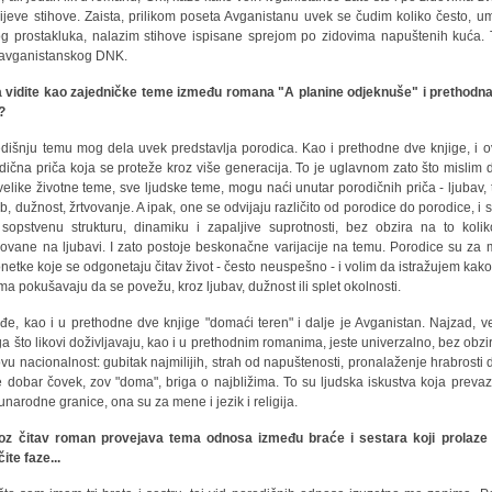
jeve stihove. Zaista, prilikom poseta Avganistanu uvek se čudim koliko često, u
g prostakluka, nalazim stihove ispisane sprejom po zidovima napuštenih kuća. 
avganistanskog DNK.
a vidite kao zajedničke teme između romana "A planine odjeknuše" i prethodn
?
edišnju temu mog dela uvek predstavlja porodica. Kao i prethodne dve knjige, i o
dična priča koja se proteže kroz više generacija. To je uglavnom zato što mislim 
velike životne teme, sve ljudske teme, mogu naći unutar porodičnih priča - ljubav, 
b, dužnost, žrtvovanje. A ipak, one se odvijaju različito od porodice do porodice, i 
sopstvenu strukturu, dinamiku i zapaljive suprotnosti, bez obzira na to koli
ovane na ljubavi. I zato postoje beskonačne varijacije na temu. Porodice su za
netke koje se odgonetaju čitav život - često neuspešno - i volim da istražujem kako 
ima pokušavaju da se povežu, kroz ljubav, dužnost ili splet okolnosti.
đe, kao i u prethodne dve knjige "domaći teren" i dalje je Avganistan. Najzad, v
a što likovi doživljavaju, kao i u prethodnim romanima, jeste univerzalno, bez obzi
ovu nacionalnost: gubitak najmilijih, strah od napuštenosti, pronalaženje hrabrosti 
 dobar čovek, zov "doma", briga o najbližima. To su ljudska iskustva koja prevaz
narodne granice, ona su za mene i jezik i religija.
oz čitav roman provejava tema odnosa između braće i sestara koji prolaze
čite faze...