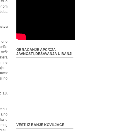
sti o
fonom
 doba
jstvu
e ono
priče
OBRAĆANJE APC/CZA
 vešt
JAVNOSTI, DEŠAVANJA U BANJI
atera
im je
jke -
 uvek
silno
z 13.
tanu.
nalno
aka u
samog
VESTI IZ BANJE KOVILJAČE
ljaju