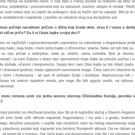
ma menja na suštinski način. U naš stan u Parizu počele su redovno da stižu ve
cima, prijateljima i poznanicima koji su zatvarani, mučeni, ubijani ili nestali. Tele
as zvali rođaci koji su uspeli da pobegnu i koji su tražili azil na zapadu. Bilo je to
ke nestabilnosti i napetosti, i završilo se odlukom mog oca da tražimo azil.
man počinje narodnom pričom o džinu koji krade dete. Jesu li i vama u detin
ali slične priče? Da li vi čitate bajke svojoj deci?
dna od najživljih i najnezaboravnijih uspomena na odrastanje u Avganistanu jest
oju baku, koja bratu i meni priča bajke o džinovima i vilama. Neke od njih bile su 
 su njoj pričali u detinjstvu; neke je, mislim, sama izmislila. Bila je veoma
ovedač i ja sam Saburu u knjizi dao sposobnost moje bake da privuče pažnju i n
da slušate, očarani i bespomoćni. Svojoj deci sam čitao kada su bili mlađi (sada 
t i dvanaest godina), mada uglavnom savremene knjige. Čitao sam im i klasične ba
u Grim i Andersena - ali sam ih jednako često i izmišljao. Improvizovao bih i
šavao na nekom napetom mestu, pre nego što bih ugasio svetlo, na njihovo 
dovanje.
 moto romana uzeli ste jednu pesmu slavnog Dželaludina Rumija, pesnika i
a?
mojoj porodici su obožavali poeziju, kao što je to najčešće slučaj u čitavom Avganis
oli smo često učili stihove napamet. Avganistanci, i na selu i u gradu, tradicio
staju okruženi poezijom, i uopšte nije neobično naići na nekog nepismenog selj
j zabačenoj pustari koji napamet zna bezbroj Rumijevih stihova. Da ne citiram 
, ali jedan lik u romanu, Grk, kaže kako voli Avganistance zato što i po zidovima žvr