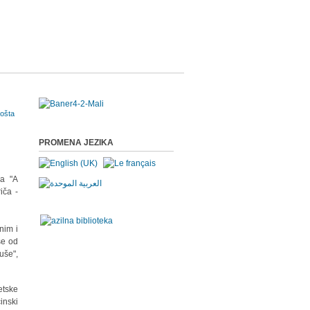
PROMENA JEZIKA
na "A
iča -
nim i
še od
uše",
etske
inski