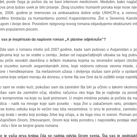
ltet, posle čega je počeo da se bavi internom medicinom. Međutim, kako nagla
ova prva ljubav uvek je bilo pisanje. Zbog izuzetno humanih poruka koje nose nj
ge, 2006. godine je imenovan za ambasadora dobre volje UNHCR-a, a osnov
ofitnu fondaciju za humanitarnu pomoć Avganistancima. Živi u Severnoj Karoli
ugom i dvoje dece. Povodom njegovog novog romana objavljujemo ekskluzivni int
vim popularnim piscem.
 vas je inspirisalo da napisete roman „A planine odjeknuše"?
žda sam o romanu mislio još 2007.godine, kada sam putovao u Avganistan u p
glicama koji su se vratile u zemlju. Jedan od najupečatljivijih utisaka sa tog puto
 su priče seoskih starešina o teškim mukama kojima su siromašni seljani izlože
e izuzetno surovih avganistanskih zima, koje redovno odnose veoma mlade, s
sne i hendikepirane. Sa mešavinom užasa i divljenja slušao sam priče o opstan
kama koje seljani moraju da donesu, o tome šta sve čine da bi zaštitili svoje najmili
o sam se vratio kući, pokušao sam da zamislim šta bih ja učinio u takvim okolnos
šao sam da zamislim očaj, strašnu računicu oko toga šta je najbolje za porod
e kompromise na koje su ljudi primorani. U mojim mislima polako je počela da na
dica - nalik na mnoge koje sam posetio - koja živi u zabačenom selu, prisilje
se bolnu odluku koja bi većini nas bila nezamisliva. U srcu te porodice, zamisli
og brata i sestru koji postaju žrtve tog očaja, a da toga nisu ni svesni. Roman po
očajničkim činom, žrtvovanjem, činom koji kida porodicu i naposletku postaje stab
 niču i šire se brojne grane romana.
o je vaša prva knjiga čija se radnja odvija širom sveta. Šta vas je podstak