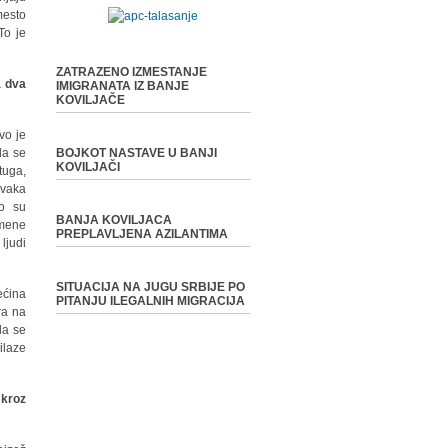
mesto
To je
ZATRAZENO IZMESTANJE
a dva
IMIGRANATA IZ BANJE
KOVILJAČE
vo je
da se
BOJKOT NASTAVE U BANJI
KOVILJAČI
tuga,
svaka
ko su
BANJA KOVILJACA
 mene
PREPLAVLJENA AZILANTIMA
ljudi
SITUACIJA NA JUGU SRBIJE PO
ećina
PITANJU ILEGALNIH MIGRACIJA
ra na
da se
ilaze
 kroz