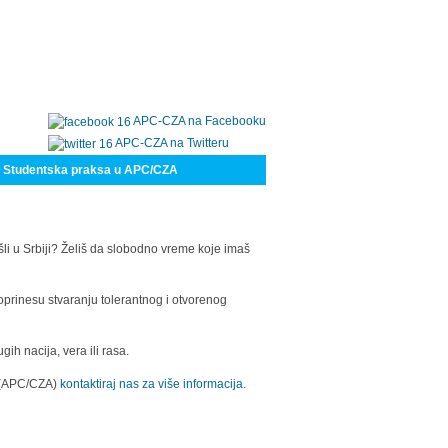
APC-CZA na Facebooku
APC-CZA na Twitteru
Studentska praksa u APC/CZA
šli u Srbiji? Želiš da slobodno vreme koje imaš
oprinesu stvaranju tolerantnog i otvorenog
h nacija, vera ili rasa.
a (APC/CZA)
kontaktiraj nas za više informacija.