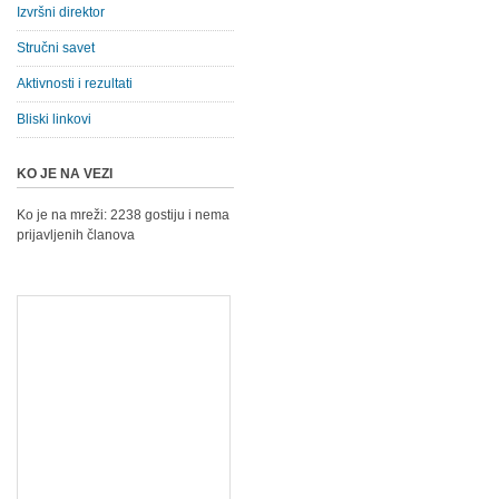
Izvršni direktor
Stručni savet
Aktivnosti i rezultati
Bliski linkovi
KO JE NA VEZI
Ko je na mreži: 2238 gostiju i nema
prijavljenih članova