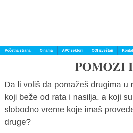
Početna strana
O nama
APC sektori
COI izveštaji
Konta
POMOZI 
Da li voliš da pomažeš drugima u n
koji beže od rata i nasilja, a koji 
slobodno vreme koje imaš provedeš
druge?