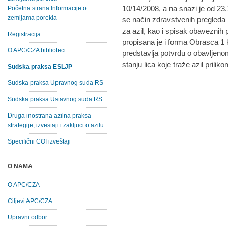
10/14/2008, a na snazi je od 23
Početna strana Informacije o
zemljama porekla
se način zdravstvenih pregleda l
za azil, kao i spisak obaveznih 
Registracija
propisana je i forma Obrasca 1 ko
O APC/CZA biblioteci
predstavlja potvrdu o obavlje
stanju lica koje traže azil prilik
Sudska praksa ESLJP
Sudska praksa Upravnog suda RS
Sudska praksa Ustavnog suda RS
Druga inostrana azilna praksa
strategije, izvestaji i zakljuci o azilu
Specifični COI izveštaji
O NAMA
O APC/CZA
Ciljevi APC/CZA
Upravni odbor