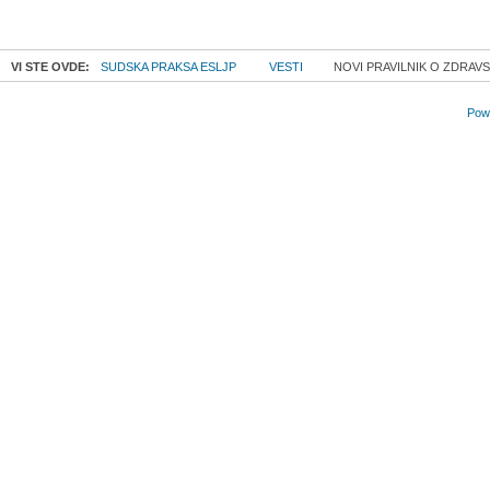
VI STE OVDE:
SUDSKA PRAKSA ESLJP
VESTI
NOVI PRAVILNIK O ZDRAV
Powe