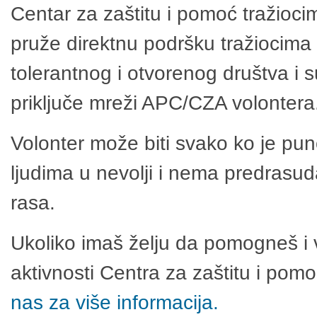
Centar za zaštitu i pomoć tražioci
pruže direktnu podršku tražiocima 
tolerantnog i otvorenog društva i 
priključe mreži APC/CZA volontera
Volonter može biti svako ko je pu
ljudima u nevolji i nema predrasuda
rasa.
Ukoliko imaš želju da pomogneš i 
aktivnosti Centra za zaštitu i po
nas za više informacija.