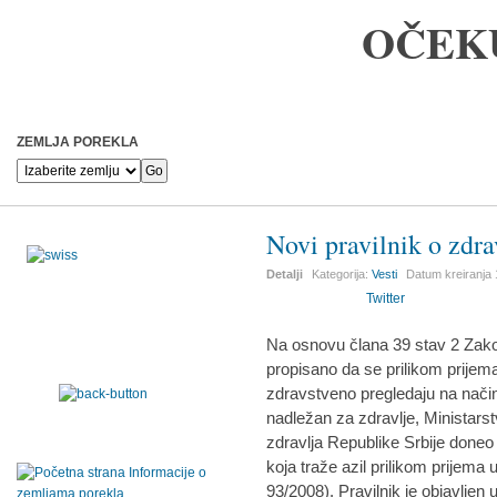
OČEK
ZEMLJA POREKLA
Novi pravilnik o zdr
Detalji
Kategorija:
Vesti
Datum kreiranja
Twitter
Na osnovu člana 39 stav 2 Zakon
propisano da se prilikom prijema 
zdravstveno pregledaju na način
nadležan za zdravlje, Ministarst
zdravlja Republike Srbije doneo
koja traže azil prilikom prijema u
93/2008). Pravilnik je objavljen