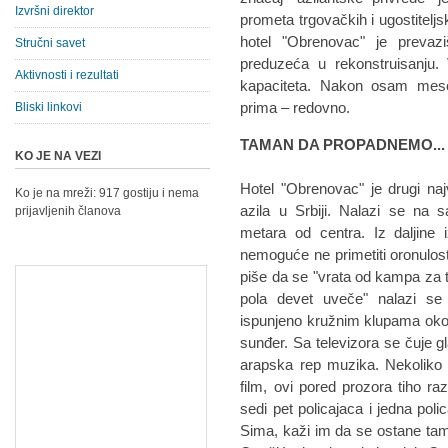
Izvršni direktor
prometa trgovačkih i ugostiteljsk
hotel "Obrenovac" je prevaz
Stručni savet
preduzeća u rekonstruisanju.
Aktivnosti i rezultati
kapaciteta. Nakon osam mesec
prima – redovno.
Bliski linkovi
TAMAN DA PROPADNEMO...
KO JE NA VEZI
Hotel "Obrenovac" je drugi naj
Ko je na mreži: 917 gostiju i nema
azila u Srbiji. Nalazi se na
prijavljenih članova
metara od centra. Iz daljine 
nemoguće ne primetiti oronulos
piše da se "vrata od kampa za 
pola devet uveče" nalazi se
ispunjeno kružnim klupama oko k
sunđer. Sa televizora se čuje 
arapska rep muzika. Nekoliko 
film, ovi pored prozora tiho ra
sedi pet policajaca i jedna pol
Sima, kaži im da se ostane tam