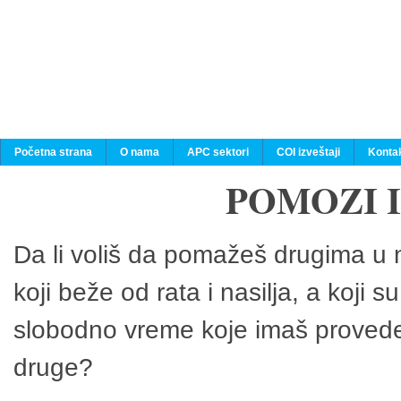
Početna strana
O nama
APC sektori
COI izveštaji
Konta
POMOZI 
Da li voliš da pomažeš drugima u n
koji beže od rata i nasilja, a koji 
slobodno vreme koje imaš provedeš
druge?