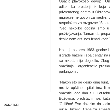
Opačić plavokosoj devojci. O
odlazi ka prostoriji iz koje 
privremenog centra u Obrenovcu
migracije ne govori za medije.
raspoložen za razgovor: "Šta ka
"Već nekoliko godina smo u r
preživljavanja. Taman da prop
desilo nam drži nos iznad vode"
Hotel je otvoren 1983. godine 
izgrade bazeni i spa centar na 
se nikada nije dogodilo. Zbog
smeštaja i organizacije prosl
parkingom".
"Nakon što se desio onaj bunt, d
me iz opštine i pitali ima li
smestiti, ceo dan su u autobu
Božovića, predstavim se, kaž
'Odlično! Evo dolazim da vidi
DONATORI
priča Buzejić. Cena za smeštaj