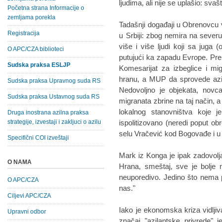
ljudima, ali nije se uplašio: svaš
Početna strana Informacije o
zemljama porekla
Tadašnji događaji u Obrenovcu 
Registracija
u Srbiji: zbog nemira na severu
više i više ljudi koji sa juga 
O APC/CZA biblioteci
putujući ka zapadu Evrope. Pr
Sudska praksa ESLJP
Komesarijat za izbeglice i mi
hranu, a MUP da sprovede aziln
Sudska praksa Upravnog suda RS
Nedovoljno je objekata, novca
Sudska praksa Ustavnog suda RS
migranata zbrine na taj način, 
lokalnog stanovništva koje j
Druga inostrana azilna praksa
strategije, izvestaji i zakljuci o azilu
ispolitizovano (neredi poput obr
selu Vračević kod Bogovađe i 
Specifični COI izveštaji
Mark iz Konga je ipak zadovolja
O NAMA
Hrana, smeštaj, sve je bolje
neuporedivo. Jedino što nema p
O APC/CZA
nas."
Ciljevi APC/CZA
Iako je ekonomska kriza vidlj
Upravni odbor
značaj "azilantske privrede" j