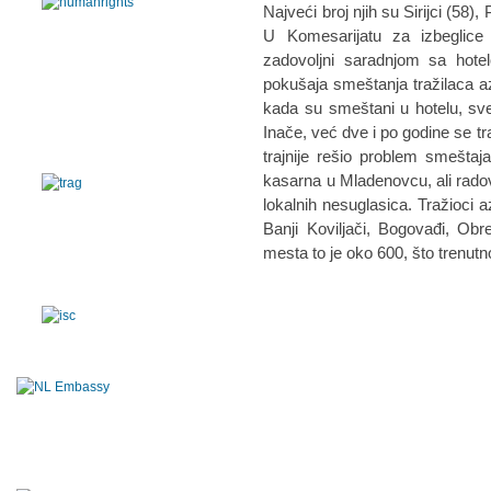
Najveći broj njih su Sirijci (58), 
U Komesarijatu za izbeglice
zadovoljni saradnjom sa hote
pokušaja smeštanja tražilaca a
kada su smeštani u hotelu, sve
Inače, već dve i po godine se tr
trajnije rešio problem smeštaj
kasarna u Mladenovcu, ali radovi
lokalnih nesuglasica. Tražioci a
Banji Koviljači, Bogovađi, Obr
mesta to je oko 600, što trenut