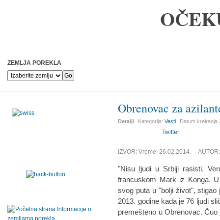
OČEK
ZEMLJA POREKLA
Obrenovac za azilant
Detalji
Kategorija:
Vesti
Datum kreiranja
Twitter
IZVOR: Vreme 26.02.2014. AUTOR: 
"Nisu ljudi u Srbiji rasisti. 
francuskom Mark iz Konga. U 
svog puta u "bolji život", stiga
2013. godine kada je 76 ljudi s
premešteno u Obrenovac. Čuo je