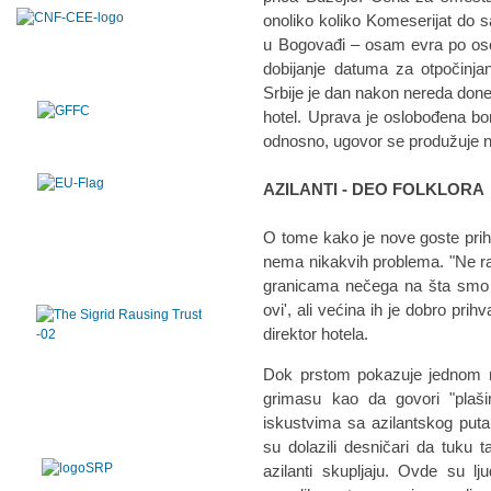
onoliko koliko Komeserijat do 
u Bogovađi – osam evra po osob
dobijanje datuma za otpočinj
Srbije je dan nakon nereda done
hotel. Uprava je oslobođena bora
odnosno, ugovor se produžuje n
AZILANTI - DEO FOLKLORA
O tome kako je nove goste prih
nema nikakvih problema. "Ne raz
granicama nečega na šta smo mi
ovi', ali većina ih je dobro prihv
direktor hotela.
Dok prstom pokazuje jednom 
grimasu kao da govori "plaši
iskustvima sa azilantskog put
su dolazili desničari da tuku
azilanti skupljaju. Ovde su l