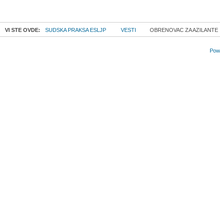
VI STE OVDE:
SUDSKA PRAKSA ESLJP
VESTI
OBRENOVAC ZA AZILANTE
Powe