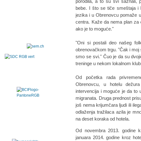
porodila, a to su svi saznali,
bebe. I što se tiče smeštaja i 
jezika i u Obrenovcu pomaže u
centra. Kaže da nema plan za d
ako je to moguće."
"Oni si postali deo našeg fol
obrenovačkom trgu. "Čak i moj sin
smo se svi." Čuo je da su dvoji
treninge u nekom lokalnom klub
Od početka rada privremeno
Obrenovcu, u hotelu dežura 
intervencija i moguće je da to 
migranata. Druga prednost prisus
još nema krijumčara ljudi ili ileg
odlaženja tražilaca azila je m
na deset koraka od hotela.
Od novembra 2013. godine kad
januara 2014. godine kroz hote