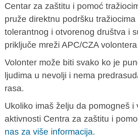
Centar za zaštitu i pomoć tražioci
pruže direktnu podršku tražiocima 
tolerantnog i otvorenog društva i 
priključe mreži APC/CZA volontera
Volonter može biti svako ko je pu
ljudima u nevolji i nema predrasuda
rasa.
Ukoliko imaš želju da pomogneš i 
aktivnosti Centra za zaštitu i po
nas za više informacija.