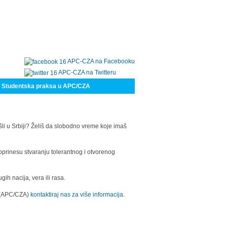
APC-CZA na Facebooku
APC-CZA na Twitteru
Studentska praksa u APC/CZA
šli u Srbiji? Želiš da slobodno vreme koje imaš
oprinesu stvaranju tolerantnog i otvorenog
h nacija, vera ili rasa.
a (APC/CZA)
kontaktiraj nas za više informacija.