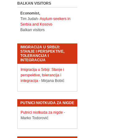
BALKAN VISITORS
Economist,
Tim Judah-
Asylum-seekers in
Serbia and Kosovo
Balkan visitors
IMIGRACIJA U SRBIJI:
STANJE I PERSPEKTIVE,
TOLERANCIJA I
INTEGRACIJA
Imigracija u Srbiji: Stanje i
perspektive, tolerancija i
integracija
- Mirjana Bobić
PUTNICI NIOTKUDA ZA NIGDE
Putnici niotkuda za nigde
-
Marko Todorović