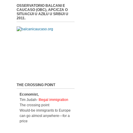
OSSERVATORIO BALCANI E
CAUCASO (OBC), APC/CZA O
SITUACIJI U AZILU U SRBIJI U
2011.
THE CROSSING POINT
Economist,
Tim Judah-
Illegal immigration
The crossing point
Would-be immigrants to Europe
can go almost anywhere—for a
price