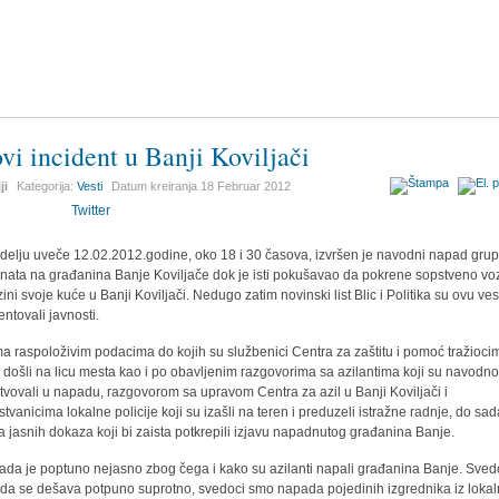
vi incident u Banji Koviljači
ji
Kategorija:
Vesti
Datum kreiranja
18 Februar 2012
Twitter
delju uveče 12.02.2012.godine, oko 18 i 30 časova, izvršen je navodni napad gru
anata na građanina Banje Koviljače dok je isti pokušavao da pokrene sopstveno voz
zini svoje kuće u Banji Koviljači. Nedugo zatim novinski list Blic i Politika su ovu ves
entovali javnosti.
a raspoloživim podacima do kojih su službenici Centra za zaštitu i pomoć tražioci
a došli na licu mesta kao i po obavljenim razgovorima sa azilantima koji su navodn
tvovali u napadu, razgovorom sa upravom Centra za azil u Banji Koviljači i
stvanicima lokalne policije koji su izašli na teren i preduzeli istražne radnje, do sa
 jasnih dokaza koji bi zaista potkrepili izjavu napadnutog građanina Banje.
ada je poptuno nejasno zbog čega i kako su azilanti napali građanina Banje. Sved
da se dešava potpuno suprotno, svedoci smo napada pojedinih izgrednika iz loka