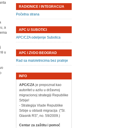
anta
RADIONICE I INTEGRACIJA
Početna strana
a
u, a
APC U SUBOTICI
prema
APC/CZA odeljenje Subotica
j
nti u
APC I ZVDO BEOGRAD
Rad sa maloletnicima bez pratnje
ivo
to
INFO
APC/CZA
je prepoznat kao
autoritet u azilu u državnoj
migracionoj strategiji Republike
Srbije!
- Strategija Vlade Republike
Srbije u oblasti migracija ("Sl.
Glasnik RS", no. 59/2009.)
Centar za zaštitu i pomoć