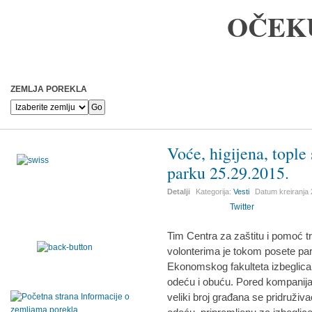
OČEK
ZEMLJA POREKLA
Voće, higijena, tople 
parku 25.29.2015.
Detalji
Kategorija:
Vesti
Datum kreiranja
Twitter
Tim Centra za zaštitu i pomoć 
volonterima je tokom posete pa
Ekonomskog fakulteta izbeglicam
odeću i obuću. Pored kompanija 
veliki broj građana se pridruživ