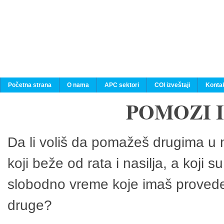
Početna strana
O nama
APC sektori
COI izveštaji
Konta
POMOZI 
Da li voliš da pomažeš drugima u n
koji beže od rata i nasilja, a koji 
slobodno vreme koje imaš provedeš
druge?