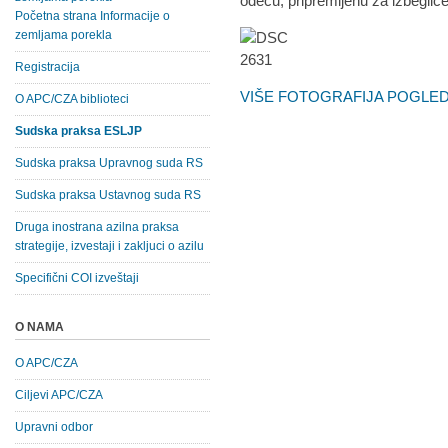
odeću, pripremljenu za izbeglice
Početna strana Informacije o
zemljama porekla
Registracija
VIŠE FOTOGRAFIJA POGLEDA
O APC/CZA biblioteci
Sudska praksa ESLJP
Sudska praksa Upravnog suda RS
Sudska praksa Ustavnog suda RS
Druga inostrana azilna praksa
strategije, izvestaji i zakljuci o azilu
Specifični COI izveštaji
O NAMA
O APC/CZA
Ciljevi APC/CZA
Upravni odbor