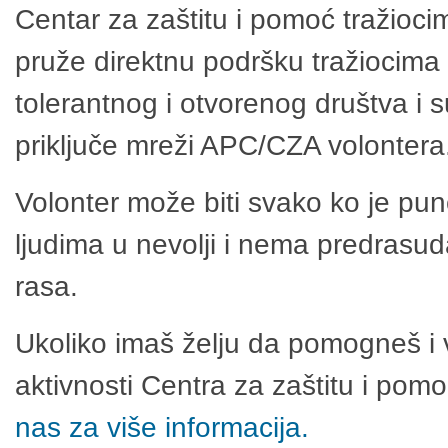
Centar za zaštitu i pomoć tražioci
pruže direktnu podršku tražiocima 
tolerantnog i otvorenog društva i 
priključe mreži APC/CZA volontera
Volonter može biti svako ko je pu
ljudima u nevolji i nema predrasuda
rasa.
Ukoliko imaš želju da pomogneš i 
aktivnosti Centra za zaštitu i po
nas za više informacija.