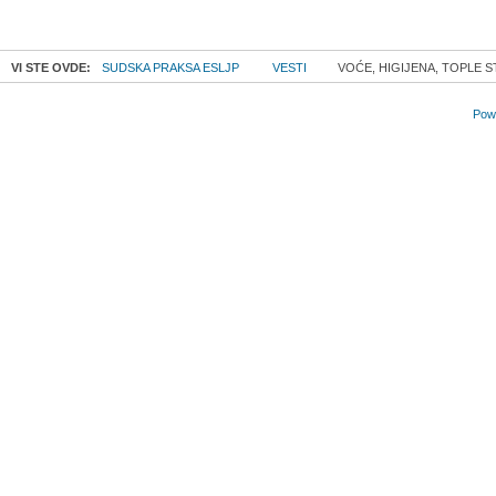
VI STE OVDE:
SUDSKA PRAKSA ESLJP
VESTI
VOĆE, HIGIJENA, TOPLE ST
Powe