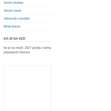
Izvršni direktor
Stručni savet
Aktivnosti i rezultati
Bliski linkovi
KO JE NA VEZI
Ko je na mreži: 2927 gostiju i nema
prijavljenih članova