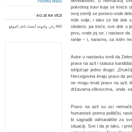
devedesetih, u Nemačkoj sve
Početna strana
pokretnoj travi koja se kreće 
ovoj zemlji se ponovo vode debate
KO JE NA VEZI
mile volje, i tako će biti do
sledeće, pa treće, sve dok u 
990 زائر، ولايوجد أعضاء داخل الموقع
prvu, vrate joj se, i nastave da
ranije – i, naravno, sa istim 
Autor u nastavku tvrdi da Zeleni
prava na azil i statusa kandida
isključuje jedno drugo: „Drukč
Hercegovina imaju pravo da pri
ne mogu imati pravo na azil. 
državama-zlikovcima, onda s
„Pravo na azil su oci nemačk
humanosti prema politički, rasi
bi sagradili odmaralište za s
situaciji. Sve i da je tako, i p