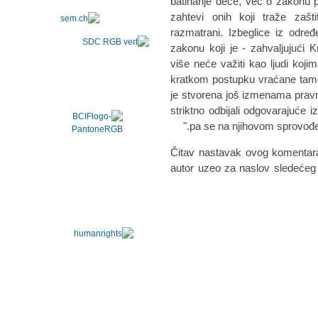
batinanje dece, već o zakonu p
zahtevi onih koji traže zašti
razmatrani. Izbeglice iz odr
zakonu koji je - zahvaljujući
više neće važiti kao ljudi kojim
kratkom postupku vraćane tamo
je stvorena još izmenama pravni
striktno odbijali odgovarajuće
pa se na njihovom sprovođen
Čitav nastavak ovog komentar
autor uzeo za naslov sledećeg 