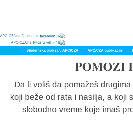
APC-CZA na Facebooku
APC-CZA na Twitteru
Studentska praksa u APC/CZA
APC/CZA publikacije
POMOZI 
Da li voliš da pomažeš drugima 
koji beže od rata i nasilja, a koji
slobodno vreme koje imaš pro