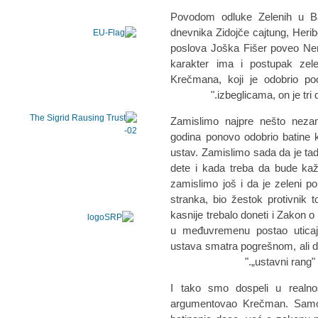
Povodom odluke Zelenih u Ba
dnevnika Zidojče cajtung, Heribe
poslova Joška Fišer poveo Ne
karakter ima i postupak zele
Krečmana, koji je odobrio po
izbeglicama, on je tri 
„Zamislimo najpre nešto neza
godina ponovo odobrio batine 
ustav. Zamislimo sada da je tad
dete i kada treba da bude ka
zamislimo još i da je zeleni po
stranka, bio žestok protivnik
kasnije trebalo doneti i Zakon o
u međuvremenu postao uticajan
ustava smatra pogrešnom, ali 
„ustavni rang"
„I tako smo dospeli u realn
argumentovao Krečman. Samo 