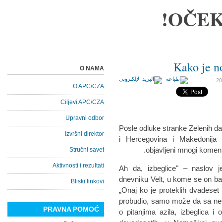
OČEK
Kako je n
O NAMA
O APC/CZA
Ciljevi APC/CZA
Upravni odbor
Posle odluke stranke Zelenih d
Izvršni direktor
i Hercegovina i Makedonija 
objavljeni mnogi komenta
Stručni savet
Aktivnosti i rezultati
„Ah da, izbeglice" – naslov 
dnevniku Velt, u kome se on ba
Bliski linkovi
„Onaj ko je proteklih dvadese
probudio, samo može da sa neve
PRAVNA POMOĆ
o pitanjima azila, izbeglica 