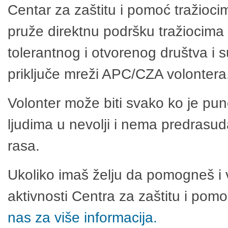
Centar za zaštitu i pomoć tražioci
pruže direktnu podršku tražiocima 
tolerantnog i otvorenog društva i 
priključe mreži APC/CZA volontera
Volonter može biti svako ko je pu
ljudima u nevolji i nema predrasuda
rasa.
Ukoliko imaš želju da pomogneš i 
aktivnosti Centra za zaštitu i po
nas za više informacija.