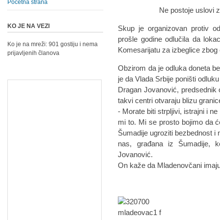
Početna strana
Ne postoje uslovi za Cent
KO JE NA VEZI
Skup je organizovan protiv od
prošle godine odlučila da loka
Ko je na mreži: 901 gostiju i nema
Komesarijatu za izbeglice zbog 
prijavljenih članova
Obzirom da je odluka doneta b
je da Vlada Srbije poništi odluku
Dragan Jovanović, predsednik 
takvi centri otvaraju blizu granic
- Morate biti strpljivi, istrajni 
mi to. Mi se prosto bojimo da 
Šumadije ugroziti bezbednost i n
nas, građana iz Šumadije, k
Jovanović.
On kaže da Mladenovčani imaju