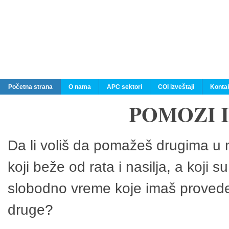
Početna strana
O nama
APC sektori
COI izveštaji
Konta
POMOZI 
Da li voliš da pomažeš drugima u n
koji beže od rata i nasilja, a koji 
slobodno vreme koje imaš provedeš
druge?