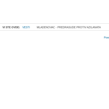
VI STE OVDE:
VESTI
MLADENOVAC - PREDRASUDE PROTIV AZILANATA
Powe