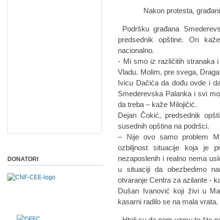
Nakon protesta, građani su 
Podršku građana Smederevske
predsednik opštine. On kaže 
nacionalno.
- Mi smo iz različitih stranaka 
Vladu. Molim, pre svega, Dragan
Ivicu Dačića da dođu ovde i d
Smederevska Palanka i svi moj
da treba – kaže Milojičić.
Dejan Čokić, predsednik opšt
susednih opština na podršci.
– Nije ovo samo problem Ml
ozbiljnost situacije koja j
nezaposlenih i realno nema us
DONATORI
u situaciji da obezbedimo n
otvaranje Centra za azilante - 
Dušan Ivanović koji živi u Ma
kasarni radilo se na mala vrata.
- Hteli su da nam uzmu to što n