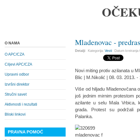
OČEK
Mladenovac - predras
O NAMA
Detalji
Kategorija:
Vesti
Datum kreiranja
O APC/CZA
Ciljevi APC/CZA
Novi miting protiv azilanata u 
Upravni odbor
Blic | M.Nikolić | 08. 03. 2013. -
Izvršni direktor
Više od hiljadu Mladenovčana o
Stručni savet
još jednim mirnim protestom pok
azilante u selu Mala Vrbica, 
Aktivnosti i rezultati
grada. Protest su podržali 
Bliski linkovi
Palanka.
PRAVNA POMOĆ