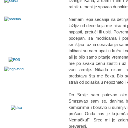
Džingis Kana, a samim tim i ve
ratnik u meni je spavao duboki
Nemam lepa sećanja na detinjs
lažljiv od dece koja me nisu n
napasti, pretući ili ubiti. Povr
pocepan, sa modricama i p
smišljao razna opravdanja samo
talibani su nam upali u kuću i o
ali je bilo samo pitanje vremen
me po svaku cenu zaštiti i uz
van zemlje. Nikada nisam n
predstavu šta me čeka. Bio s
strah od odlaska u nepoznato i
Do Srbije sam putovao oko 
Smrzavao sam se, danima bio
kamionima i boravio u sumnj
prošao. Onda nas je krijumčar
Nemačku!". Srce mi je zaigr
prevareni.