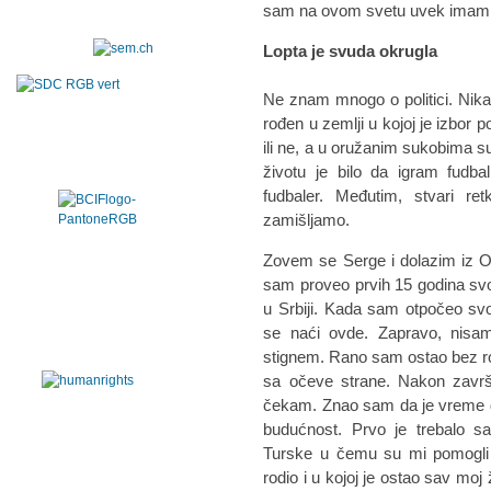
sam na ovom svetu uvek imam i
Lopta je svuda okrugla
Ne znam mnogo o politici. Nikad
rođen u zemlji u kojoj je izbor po
ili ne, a u oružanim sukobima su
životu je bilo da igram fudba
fudbaler. Međutim, stvari r
zamišljamo.
Zovem se Serge i dolazim iz O
sam proveo prvih 15 godina sv
u Srbiji. Kada sam otpočeo sv
se naći ovde. Zapravo, nisa
stignem. Rano sam ostao bez rodi
sa očeve strane. Nakon zavr
čekam. Znao sam da je vreme d
budućnost. Prvo je trebalo sa
Turske u čemu su mi pomogli 
rodio i u kojoj je ostao sav m