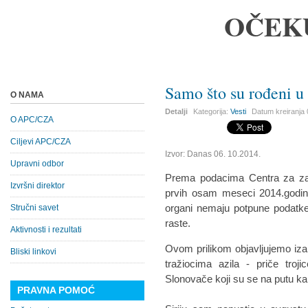
OČEK
Samo što su rođeni u
O NAMA
Detalji
Kategorija:
Vesti
Datum kreiranja
O APC/CZA
Ciljevi APC/CZA
Izvor: Danas 06. 10.2014.
Upravni odbor
Prema podacima Centra za zašt
Izvršni direktor
prvih osam meseci 2014.godine 
organi nemaju potpune podatke 
Stručni savet
raste.
Aktivnosti i rezultati
Ovom prilikom objavljujemo iza
Bliski linkovi
tražiocima azila - priče troji
Slonovače koji su se na putu ka E
PRAVNA POMOĆ