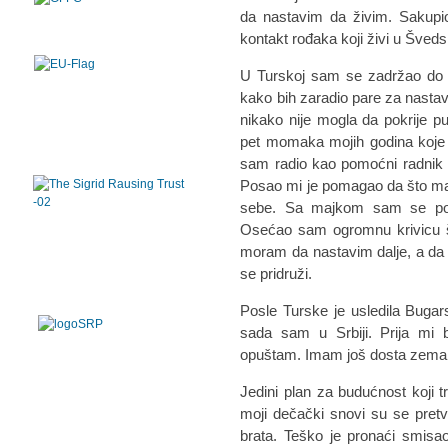
da nastavim da živim. Sakupio
kontakt rođaka koji živi u Šveds
U Turskoj sam se zadržao do 
kako bih zaradio pare za nastav
nikako nije mogla da pokrije p
pet momaka mojih godina koj
sam radio kao pomoćni radnik 
Posao mi je pomagao da što ma
sebe. Sa majkom sam se povr
Osećao sam ogromnu krivicu š
moram da nastavim dalje, a da
se pridruži.
Posle Turske je usledila Bugar
sada sam u Srbiji. Prija mi
opuštam. Imam još dosta zemal
Jedini plan za budućnost koji
moji dečački snovi su se pret
brata. Teško je pronaći smisa