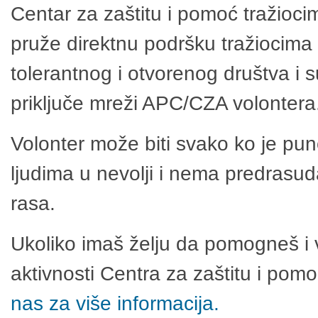
Centar za zaštitu i pomoć tražioci
pruže direktnu podršku tražiocima 
tolerantnog i otvorenog društva i 
priključe mreži APC/CZA volontera
Volonter može biti svako ko je pu
ljudima u nevolji i nema predrasuda
rasa.
Ukoliko imaš želju da pomogneš i 
aktivnosti Centra za zaštitu i po
nas za više informacija.