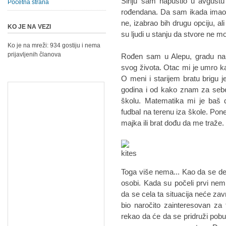
Siriju sam napustio u avgust
Početna strana
rođendana. Da sam ikada imao 
ne, izabrao bih drugu opciju, al
KO JE NA VEZI
su ljudi u stanju da stvore ne 
Ko je na mreži: 934 gostiju i nema
prijavljenih članova
Rođen sam u Alepu, gradu na s
svog života. Otac mi je umro 
O meni i starijem bratu brigu j
godina i od kako znam za seb
školu. Matematika mi je baš 
fudbal na terenu iza škole. Po
majka ili brat dođu da me traže.
Toga više nema... Kao da se d
osobi. Kada su počeli prvi nemi
da se cela ta situacija neće zavr
bio naročito zainteresovan za
rekao da će da se pridruži pobu