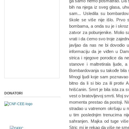
ga samo nemo posmatrao. Da sa
bih na njega iz sveg glasa, uhv
sam... Usledila su bombardova
škole se više nije išlo. Prvo
bombama, a onda su je i skroz 
zatvor za pobunjenike. Molio 
vrati i da ćemo svo troje zajedn
javljao da nas ne bi dovodio 
informaciju da je viđen u Dam
strica i njegove porodice da ne
stanove i maltretirala ljude, a
Bombardovanja su takođe bila s
Mnogi ljudi koje sam poznavao su 
bitno da li si bio za ili protiv
hrišćanin. Smrt je bila ista za 
DONATORI
vest o bratovljevoj smrti. Moj s
momenta prestao da postoji. Ni
stradao u vatrenom okršaju u
u tim poslednjim trenucima ni
sahranjen. Majka od tuge više
Stric mi je rekao da više ne s