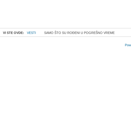
VI STE OVDE:
VESTI
SAMO ŠTO SU ROĐENI U POGREŠNO VREME
Powe