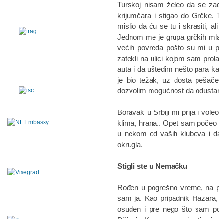
Turskoj nisam želeo da se za
krijumčara i stigao do Grčke
mislio da ću se tu i skrasiti, a
Jednom me je grupa grčkih mla
većih povreda pošto su mi u po
zatekli na ulici kojom sam pro
auta i da uštedim nešto para k
je bio težak, uz dosta pešače
dozvolim mogućnost da odusta
Boravak u Srbiji mi prija i vol
klima, hrana.. Opet sam počeo 
u nekom od vaših klubova i d
okrugla.
Stigli ste u Nemačku
Rođen u pogrešno vreme, na p
sam ja. Kao pripadnik Hazara,
osuđen i pre nego što sam p