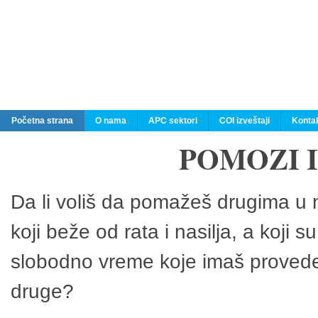
Početna strana
O nama
APC sektori
COI izveštaji
Konta
POMOZI 
Da li voliš da pomažeš drugima u n
koji beže od rata i nasilja, a koji 
slobodno vreme koje imaš provedeš
druge?